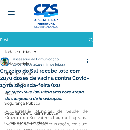
Post
Todas notícias
Assessoria de Comunicação
Todas notícias
26 de fev. de 2021
1 min de leitura
Cruzeiro do Sul recebe lote com
Meio ambiente
2070 doses de vacina contra Covid-
Natal 2025
19 na segunda-feira (01)
Na terça-feira (02) inicia uma nova etapa 
Posse
da campanha de imunização.
Segurança Pública
A Secretaria Municipal de Saúde de 
Segurança e Ordem Pública
Cruzeiro do Sul vai receber, do Programa 
Clima e Meio Ambiente
Nacional Nacional de Imunização, mais um 