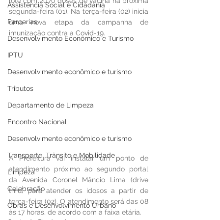
lote com 2070 doses de vacina na próxima 
Assistência Social e Cidadania
segunda-feira (01). Na terça-feira (02) inicia 
Parcerias
uma nova etapa da campanha de 
imunização contra a Covid-19.
Desenvolvimento Econômico e Turismo
IPTU
Desenvolvimento econômico e turismo
Tributos
Departamento de Limpeza
Encontro Nacional
Desenvolvimento econômico e turismo
Transporte, Trânsito e Mobilidade
A Prefeitura vai instalar um ponto de 
atendimento próximo ao segundo portal 
Limpeza
da Avenida Coronel Mâncio Lima (drive 
Celebração
thru) para atender os idosos a partir de 
terça-feira (02). O atendimento será das 08 
Obras e Desenvolvimento Urbano
às 17 horas, de acordo com a faixa etária.