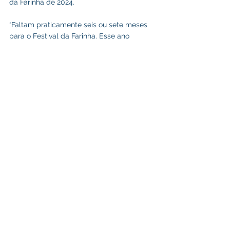
da Farinha de 2024.
“Faltam praticamente seis ou sete meses 
para o Festival da Farinha. Esse ano 
vamos fazer o Festival da Farinha logo 
após o novenário de Nossa Senhora da 
Glória, no final do mês de agosto. E nós já 
estamos antecipando uma atração 
importante nacional, que é o Pablo do 
Arrocha. E todo mundo gosta desse tipo 
de música que é o Arrocha. E o Pablo é 
um artista conhecido nacionalmente. 
Então é uma alegria muito grande, no 
Carnaval já estar anunciando uma atração 
importante para o Festival da Farinha 
2024”, concluiu o prefeito Zequinha Lima.
Carnaval