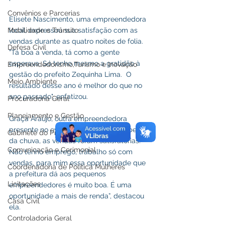
Convênios e Parcerias
Elisete Nascimento, uma empreendedora 
Mobilidade e Trânsito
local, expressou sua satisfação com as 
vendas durante as quatro noites de folia. 
Defesa Civil
"Tá boa a venda, tá como a gente 
esperava. Só tenho mesmo a gratidão à 
Empreendedorismo,Turismo e Inovação
gestão do prefeito Zequinha Lima.  O 
Meio Ambiente
resultado desse ano é melhor do que no 
ano passado", enfatizou. 
Procuradoria Geral
Planejamento e Gestão
Graça Araújo, outra empreendedora 
presente no evento, ressaltou que, apesar 
Gabinete do Prefeito
da chuva, as vendas foram satisfatórias. "  
Comunicação e Cerimonial
Não tenho emprego, trabalho só com 
vendas, para mim essa oportunidade que 
Coordenadoria de Politica Mulheres
a prefeitura dá aos pequenos 
Licitações
empreendedores é muito boa. É uma 
oportunidade a mais de renda”, destacou 
Casa Civil
ela. 
Controladoria Geral