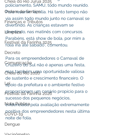
Cheia do Rio Juruá 2025
policiamento, SAMU, todo mundo reunido. 
Ordem de Serviço
Para resumir: família. Há tanto tempo não 
via assim todo mundo junto no carnaval se 
Finanças e Tributos
divertindo. As crianças estavam se 
divertindo, nas matinês com concursos. 
Limpeza
Parabéns, está show de bola, por mim a 
Festival da Farinha 2025
folia iria até sábado”, comentou. 
Decreto
Para os empreendedores o Carnaval de 
Comunicação
Cruzeiro do Sul não é apenas uma festa, 
mas também uma oportunidade valiosa 
Cheia do Rio 2026
de sustento e crescimento financeiro. O 
Lei
apoio da prefeitura e o ambiente festivo 
proporcionam um cenário propício para o 
Festival da Farinha 2026
sucesso dos pequenos negócios, 
Nota Pública
evidenciado pela avaliação extremamente 
positiva dos empreendedores nesta última 
COVD-19
noite de folia.
Dengue
Vacinômetro