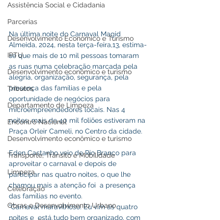
Assistência Social e Cidadania
Parcerias
Na última noite do Carnaval Magid 
Desenvolvimento Econômico e Turismo
Almeida, 2024, nesta terça-feira,13, estima-
IPTU
se que mais de 10 mil pessoas tomaram 
as ruas numa celebração marcada pela 
Desenvolvimento econômico e turismo
alegria, organização, segurança, pela 
presença das famílias e pela 
Tributos
oportunidade de negócios para 
Departamento de Limpeza
microempreendedores locais. Nas 4 
noites, mais de 40 mil foliões estiveram na 
Encontro Nacional
Praça Orleir Cameli, no Centro da cidade. 
Desenvolvimento econômico e turismo
Eden Castanho veio de Rio Branco para 
Transporte, Trânsito e Mobilidade
aproveitar o carnaval e depois de 
Limpeza
participar nas quatro noites, o que lhe 
chamou mais a atenção foi  a presença 
Celebração
das famílias no evento.
Obras e Desenvolvimento Urbano
“Carnaval maravilhoso. Eu vim as quatro 
noites e  está tudo bem organizado, com 