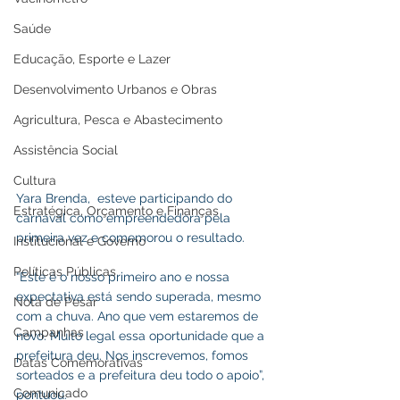
Saúde
Educação, Esporte e Lazer
Desenvolvimento Urbanos e Obras
Agricultura, Pesca e Abastecimento
Assistência Social
Cultura
Yara Brenda,  esteve participando do 
Estratégica, Orçamento e Finanças
carnaval como empreendedora pela 
primeira vez e comemorou o resultado. 
Institucional e Governo
Políticas Públicas
“Este é o nosso primeiro ano e nossa 
expectativa está sendo superada, mesmo 
Nota de Pesar
com a chuva. Ano que vem estaremos de 
Campanhas
novo. Muito legal essa oportunidade que a 
prefeitura deu. Nos inscrevemos, fomos 
Datas Comemorativas
sorteados e a prefeitura deu todo o apoio”, 
Comunicado
pontuou.