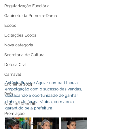
Regularização Fundiária
Gabinete da Primeira-Dama
Ecops
Licitações Ecops
Nova categoria
Secretaria de Cultura
Defesa Civil
Carnaval
Antônio Braz de Aguiar compartilhou a 
Enchente 2024
empolgação com o sucesso das vendas, 
Refis
destacando a oportunidade de ganhar 
dinheiro de forma rápida, com apoio 
Nota de Repúdio
garantido pela prefeitura. 
Premiação
Memória e Cultura