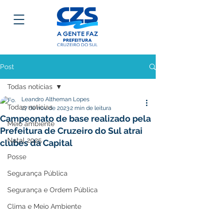
Post
Todas notícias
Leandro Altheman Lopes
Todas notícias
27 de nov. de 2023
2 min de leitura
Campeonato de base realizado pela
Meio ambiente
Prefeitura de Cruzeiro do Sul atrai
Natal 2025
clubes da Capital
Posse
Segurança Pública
Segurança e Ordem Pública
Clima e Meio Ambiente