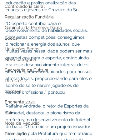
educação e profissionalização das 
Controladoria Geral
crianças e jovens de Cruzeiro do Sul.
Regularização Fundiária
“O esporte contribui para o 
Gabinete da Primeira-Dama
desenvolvimento de habilidades sociais. 
Com estas competições, conseguimos 
Ecops
direcionar a energia dos alunos, que 
Licitações Ecops
muitas vezes nessa idade podem ser mais 
energéticos para o esporte, contribuindo 
Nova categoria
pra esse desenvolvimento integral deles, 
Secretaria de Cultura
além de gerar oportunidades para nossos 
atletas locais, proporcionando para eles o 
Defesa Civil
sonho de se tornarem jogadores de 
Carnaval
futebol profissional”, pontuou.
Enchente 2024
Raffaine Andrade, diretor de Esportes da 
Refis
Semedel, destacou o pioneirismo da 
prefeitura no desenvolvimento do futebol 
Nota de Repúdio
de base. “O torneio é um projeto inovador 
idealizado pela Prefeitura que tem atraído 
Premiação