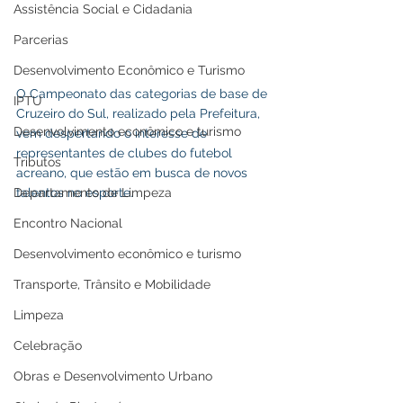
Assistência Social e Cidadania
Parcerias
Desenvolvimento Econômico e Turismo
O Campeonato das categorias de base de 
IPTU
Cruzeiro do Sul, realizado pela Prefeitura, 
Desenvolvimento econômico e turismo
vem despertando o interesse de 
representantes de clubes do futebol 
Tributos
acreano, que estão em busca de novos 
Departamento de Limpeza
talentos no esporte.
Encontro Nacional
Desenvolvimento econômico e turismo
Transporte, Trânsito e Mobilidade
Limpeza
Celebração
Obras e Desenvolvimento Urbano