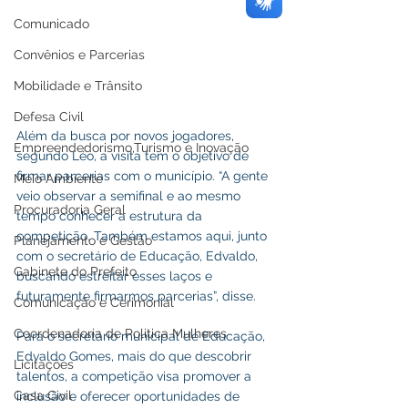
Comunicado
Convênios e Parcerias
Mobilidade e Trânsito
Defesa Civil
Além da busca por novos jogadores, 
Empreendedorismo,Turismo e Inovação
segundo Léo, a visita tem o objetivo de 
firmar parcerias com o município. “A gente 
Meio Ambiente
veio observar a semifinal e ao mesmo 
Procuradoria Geral
tempo conhecer a estrutura da 
competição. Também estamos aqui, junto 
Planejamento e Gestão
com o secretário de Educação, Edvaldo, 
Gabinete do Prefeito
buscando estreitar esses laços e 
futuramente firmarmos parcerias”, disse.
Comunicação e Cerimonial
Coordenadoria de Politica Mulheres
Para o secretário municipal de Educação, 
Edvaldo Gomes, mais do que descobrir 
Licitações
talentos, a competição visa promover a 
Casa Civil
inclusão e oferecer oportunidades de 