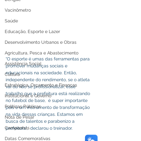
Vacinômetro
Saúde
Educação, Esporte e Lazer
Desenvolvimento Urbanos e Obras
Agricultura, Pesca e Abastecimento
“O esporte é umas das ferramentas para 
Assistência Social
promover mudanças sociais e 
educacionais na sociedade. Então, 
Cultura
independente do rendimento, se o atleta 
Estratégica, Orçamento e Finanças
vai ou não se profissionalizar, esse 
trabalho que a prefeitura está realizando 
Institucional e Governo
no futebol de base,  é super importante 
Políticas Públicas
pois é um instrumento de transformação 
na vida dessas crianças. Estamos em 
Nota de Pesar
busca de talentos e parabenizo a 
Campanhas
prefeitura",  declarou o treinador.
Datas Comemorativas