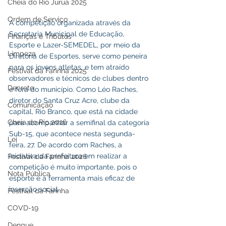
Cheia do Rio Juruá 2025
Ordem de Serviço
A competição organizada através da 
Secretaria Municipal de Educação, 
Finanças e Tributos
Esporte e Lazer-SEMEDEL, por meio da 
Limpeza
Diretoria de Esportes, serve como peneira 
para os jovens atletas, e tem atraído 
Festival da Farinha 2025
observadores e técnicos de clubes dentro 
Decreto
e fora do município. Como Léo Raches, 
diretor do Santa Cruz Acre, clube da 
Comunicação
capital, Rio Branco, que está na cidade 
Cheia do Rio 2026
para acompanhar a semifinal da categoria 
Sub-15, que acontece nesta segunda-
Lei
feira, 27. De acordo com Raches, a 
iniciativa da prefeitura em realizar a 
Festival da Farinha 2026
competição é muito importante, pois o 
Nota Pública
esporte é a ferramenta mais eficaz de 
inserção social.
Festival da Farinha
COVD-19
Dengue