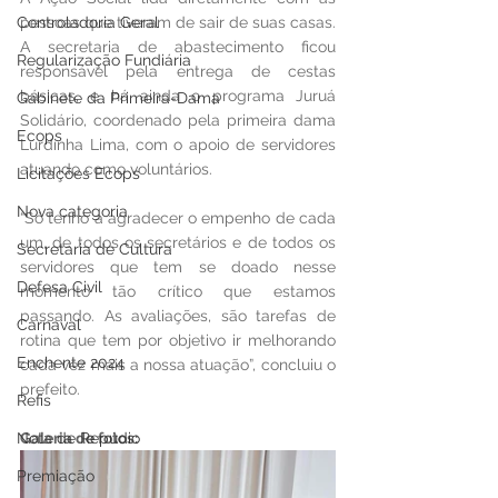
Controladoria Geral
pessoas que tiveram de sair de suas casas. 
A secretaria de abastecimento ficou 
Regularização Fundiária
responsável pela entrega de cestas 
básicas, e há ainda o programa Juruá 
Gabinete da Primeira-Dama
Solidário, coordenado pela primeira dama 
Ecops
Lurdinha Lima, com o apoio de servidores 
atuando como voluntários.
Licitações Ecops
Nova categoria
“Só tenho a agradecer o empenho de cada 
um, de todos os secretários e de todos os 
Secretaria de Cultura
servidores que tem se doado nesse 
Defesa Civil
momento tão crítico que estamos 
passando. As avaliações, são tarefas de 
Carnaval
rotina que tem por objetivo ir melhorando 
Enchente 2024
cada vez mais a nossa atuação”, concluiu o 
prefeito.
Refis
Nota de Repúdio
Galeria de fotos:
Premiação