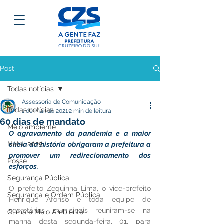
Post
Todas notícias
Assessoria de Comunicação
Todas notícias
1 de mar. de 2021
2 min de leitura
60 dias de mandato
Meio ambiente
O agravamento da pandemia e a maior 
Natal 2025
cheia da história obrigaram a prefeitura a 
promover um redirecionamento dos 
Posse
esforços.
Segurança Pública
O prefeito Zequinha Lima, o vice-prefeito 
Segurança e Ordem Pública
Henrique Afonso e toda equipe de 
secretários municipais reuniram-se na 
Clima e Meio Ambiente
manhã desta segunda-feira, 01, para 