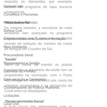
resposta às demandas, por exemplo, 
Comunicado
através do programa de tapa buracos 
emergencial.
Convênios e Parcerias
Mobilidade e Trânsito
*Meio Ambiente*
Da mesma maneira, a secretaria de meio 
Defesa Civil
ambiente tem avançado no programa 
Cidade Limpa, que já apresenta resultados 
Empreendedorismo,Turismo e Inovação
através da redução do número de casos 
Meio Ambiente
de dengue em Cruzeiro do Sul.
Procuradoria Geral
*Saúde*
Planejamento e Gestão
Além da rotina de manter os postos 
funcionando, a secretaria de saúde tem se 
Gabinete do Prefeito
empenhado na vacinação, com o Posto 
Comunicação e Cerimonial
Mão Amiga em atendimento aos casos de 
sintomas respiratórios e na prevenção do 
Coordenadoria de Politica Mulheres
Covid entre os desalojados.
Licitações
*Desenvolvimento Social*
Casa Civil
A Ação Social lida diretamente com as 