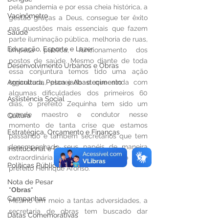
pela pandemia e por essa cheia histórica, a 
Vacinômetro
gestão graças a Deus, consegue ter êxito 
nas questões mais essenciais que fazem 
Saúde
parte iluminação pública, melhoria de ruas, 
Educação, Esporte e Lazer
limpeza pública, funcionamento dos 
postos de saúde. Mesmo diante de toda 
Desenvolvimento Urbanos e Obras
essa conjuntura temos tido uma ação 
Agricultura, Pesca e Abastecimento
organizada, planejada e que ainda com 
algumas dificuldades dos primeiros 60 
Assistência Social
dias, o prefeito Zequinha tem sido um 
grande maestro e condutor nesse 
Cultura
momento de tanta crise que estamos 
Estratégica, Orçamento e Finanças
passando e também secretários que tem 
desempenhado seus papéis de maneira 
Institucional e Governo
extraordinária ao meu ver”, disse o vice-
Políticas Públicas
prefeito Henrique Afonso.
Nota de Pesar
*Obras*
Campanhas
Mesmo em meio a tantas adversidades, a 
secretaria de obras tem buscado dar 
Datas Comemorativas