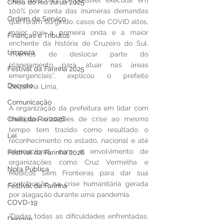
cem dias não foi possível executar em 
Cheia do Rio Juruá 2025
100% por conta das inúmeras demandas 
Ordem de Serviço
que foram surgindo: casos de COVID altos, 
maior que a primeira onda e a maior 
Finanças e Tributos
enchente da história de Cruzeiro do Sul. 
Limpeza
Tivemos de deslocar parte do 
planejamento para atuar nas áreas 
Festival da Farinha 2025
emergenciais”, explicou o prefeito 
Decreto
Zequinha Lima.
Comunicação
A organização da prefeitura em lidar com 
Cheia do Rio 2026
múltiplas situações de crise ao mesmo 
tempo tem trazido como resultado o 
Lei
reconhecimento no estado, nacional e até 
internacional, com o envolvimento de 
Festival da Farinha 2026
organizações como Cruz Vermelha e 
Nota Pública
Médicos Sem Fronteiras para dar sua 
contribuição na crise humanitária gerada 
Festival da Farinha
por alagação durante uma pandemia.
COVD-19
“Dadas todas as dificuldades enfrentadas, 
Dengue