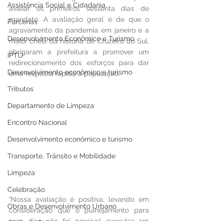
Assistência Social e Cidadania
avaliar os primeiros sessenta dias de 
mandato. A avaliação geral é de que o 
Parcerias
agravamento da pandemia em janeiro e a 
Desenvolvimento Econômico e Turismo
maior cheia da história de Cruzeiro do Sul, 
obrigaram a prefeitura a promover um 
IPTU
redirecionamento dos esforços para dar 
Desenvolvimento econômico e turismo
uma resposta rápida à população.
Tributos
Departamento de Limpeza
Encontro Nacional
Desenvolvimento econômico e turismo
Transporte, Trânsito e Mobilidade
Limpeza
Celebração
“Nossa avaliação é positiva, levando em 
Obras e Desenvolvimento Urbano
consideração que o planejamento para 