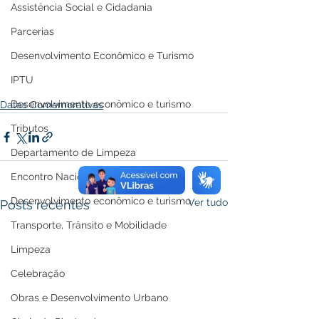
Assistência Social e Cidadania
Parcerias
Desenvolvimento Econômico e Turismo
IPTU
Desenvolvimento econômico e turismo
Datas Comemorativas
Tributos
Departamento de Limpeza
Encontro Nacional
Desenvolvimento econômico e turismo
Ver tudo
Posts recentes
Transporte, Trânsito e Mobilidade
Limpeza
Celebração
Obras e Desenvolvimento Urbano