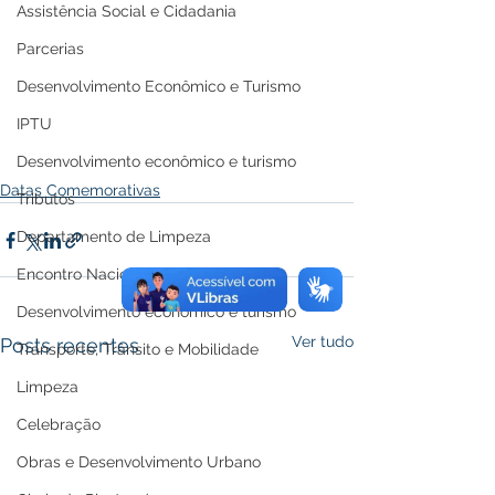
Assistência Social e Cidadania
Parcerias
Desenvolvimento Econômico e Turismo
IPTU
Desenvolvimento econômico e turismo
Datas Comemorativas
Tributos
Departamento de Limpeza
Encontro Nacional
Desenvolvimento econômico e turismo
Ver tudo
Posts recentes
Transporte, Trânsito e Mobilidade
Limpeza
Celebração
Obras e Desenvolvimento Urbano