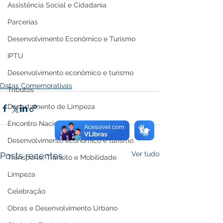
Assistência Social e Cidadania
Parcerias
Desenvolvimento Econômico e Turismo
IPTU
Desenvolvimento econômico e turismo
Datas Comemorativas
Tributos
Departamento de Limpeza
Encontro Nacional
Desenvolvimento econômico e turismo
Ver tudo
Posts recentes
Transporte, Trânsito e Mobilidade
Limpeza
Celebração
Obras e Desenvolvimento Urbano