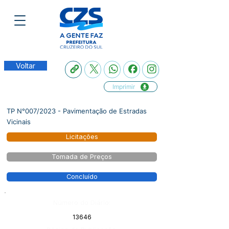
Voltar
Imprimir
TP N°007/2023 - Pavimentação de Estradas
Vicinais
Licitações
Tomada de Preços
Concluído
Número do Diário:
13646