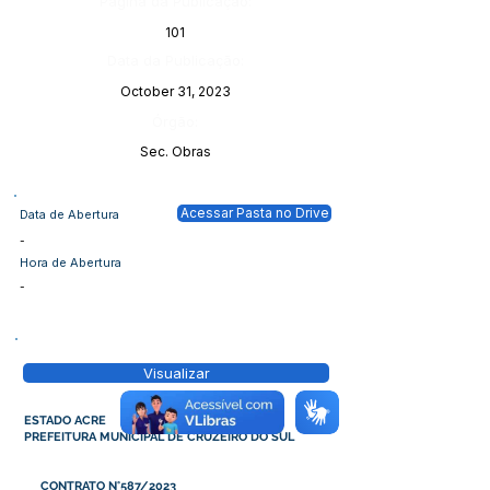
Página da Publicação:
101
Data da Publicação:
October 31, 2023
Órgão:
Sec. Obras
Acessar Pasta no Drive
Data de Abertura
-
Hora de Abertura
-
Visualizar
ESTADO ACRE
PREFEITURA MUNICIPAL DE CRUZEIRO DO SUL
CONTRATO N°587/2023