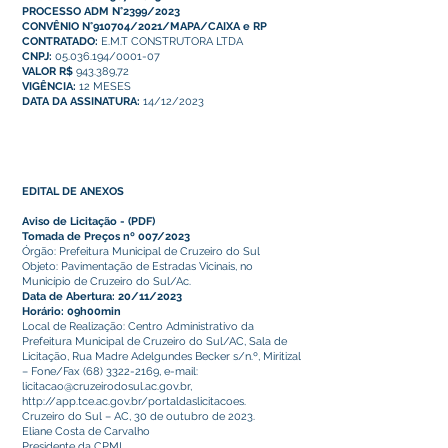
PROCESSO ADM N°2399/2023
CONVÊNIO N°910704/2021/MAPA/CAIXA e RP
CONTRATADO:
E.M.T CONSTRUTORA LTDA
CNPJ:
05.036.194
/0001-07
VALOR R$
943.389,72
VIGÊNCIA:
12 MESES
DATA DA ASSINATURA:
14/12/2023
EDITAL DE ANEXOS
Aviso de Licitação
-
(PDF)
Tomada de Preços nº 007/2023
Órgão: Prefeitura Municipal de Cruzeiro do Sul
Objeto: Pavimentação de Estradas Vicinais, no
Município de Cruzeiro do Sul/Ac.
Data de Abertura: 20/11/2023
Horário: 09h00min
Local de Realização: Centro Administrativo da
Prefeitura Municipal de Cruzeiro do Sul/AC, Sala de
Licitação, Rua Madre Adelgundes Becker s/n.º, Miritizal
– Fone/Fax
(68) 3322-2169
, e-mail:
licitacao@cruzeirodosul.ac.gov.br
,
http://app.tce.ac.gov.br/portaldaslicitacoes.
Cruzeiro do Sul – AC, 30 de outubro de 2023.
Eliane Costa de Carvalho
Presidente da CPML