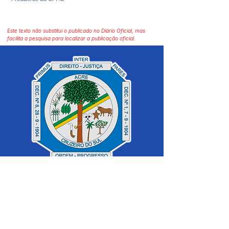
Este texto não substitui o publicado no Diário Oficial, mas
facilita a pesquisa para localizar a publicação oficial.
SERVIÇO DE ATENDIMENTO AO 
CIDADÃO (SIC) E OUVIDORIA
Prefeitura de Cruzeiro do Sul - Estado 
do Acre
CNPJ 04.012.548/0001-02