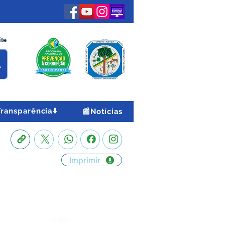
ite
Transparência⬇️
📰Notícias
Imprimir
Órgão: