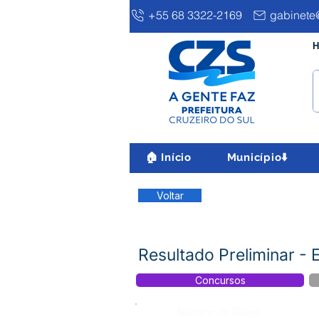
+55 68 3322-2169
gabinete@
H
🏠 Início
Município⬇️
Voltar
Resultado Preliminar -
Concursos
Número do Diário: