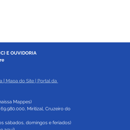
C) E OUVIDORIA
re
a
|
Mapa do Site
 | 
Portal da 
haissa Mappes)
.980.000, Miritizal, Cruzeiro do 
os sábados, domingos e feriados)
ue aqui
)