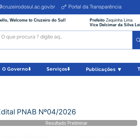
cruzeirodosul.ac.gov.br
Portal da Transparência
ello, Welcome to Cruzeiro do Sul!
Prefeito
Zequinha Lima
Vice Delcimar da Silva Le
O Governo⬇️
Serviços⬇️
Publicações 🔽
 Edital PNAB Nº04/2026
Resultado Preliminar
Página da Publicação:
Data da Publicação: