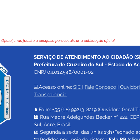
 Oficial, mas facilita a pesquisa para localizar a publicação oficial.
SERVIÇO DE ATENDIMENTO AO CIDADÃO (SI
Prefeitura de Cruzeiro do Sul - Estado do Ac
CNPJ 04.012.548/0001-02
💻Acesso online: 
SIC 
| 
Fale Conosco
 | 
Ouvidori
Transparência
📱Fone: +55 (68) 
99213-8219
 (Ouvidora Geral 
T
🏢 Rua Madre Adelgundes Becker nº 222, CEP 69
Sul, Acre, Brasil.
📅 Segunda a sexta, das 7h às 13h (Fechado a
📧 
Pedidos por meio do sistema 
Fala.BR
 (
cliq