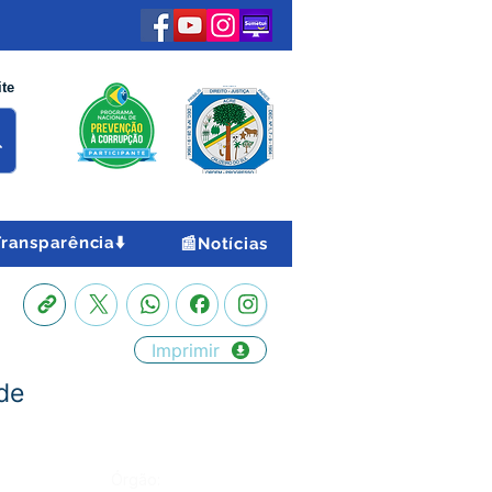
ite
Transparência⬇️
📰Notícias
Imprimir
de
Órgão: