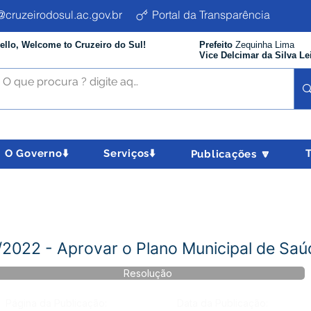
cruzeirodosul.ac.gov.br
Portal da Transparência
ello, Welcome to Cruzeiro do Sul!
Prefeito
Zequinha Lima
Vice Delcimar da Silva Le
O Governo⬇️
Serviços⬇️
Publicações 🔽
2022 - Aprovar o Plano Municipal de Saú
Resolução
Página da Publicação:
Data da Publicação: