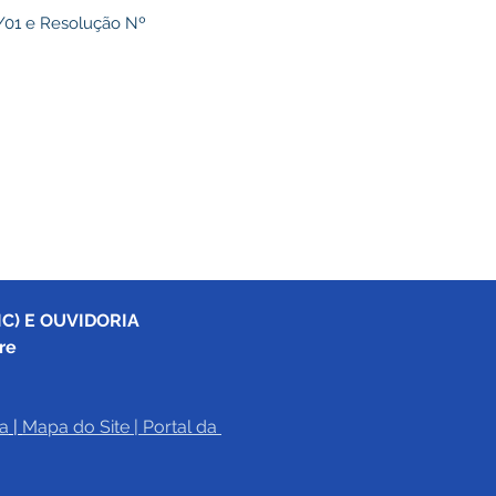
/01 e Resolução Nº
C) E OUVIDORIA
re
a
|
Mapa do Site
 | 
Portal da 