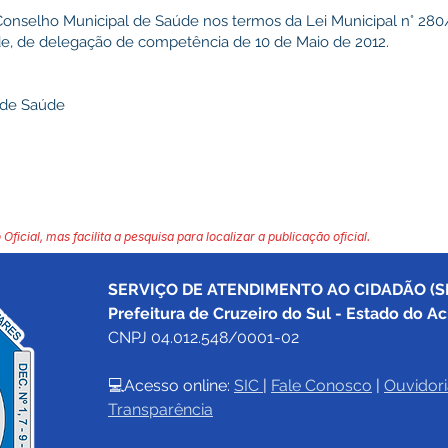
nselho Municipal de Saúde nos termos da Lei Municipal n° 280
e, de delegação de competência de 10 de Maio de 2012.
 de Saúde
 Oficial, mas facilita a pesquisa para localizar a publicação oficial.
SERVIÇO DE ATENDIMENTO AO CIDADÃO (SI
Prefeitura de Cruzeiro do Sul - Estado do Ac
CNPJ 04.012.548/0001-02
💻Acesso online: 
SIC 
| 
Fale Conosco
 | 
Ouvidori
Transparência