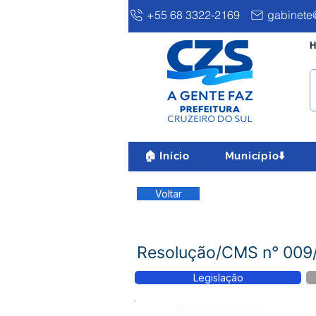
+55 68 3322-2169
gabinete@
H
🏠 Início
Município⬇️
Voltar
Resolução/CMS n° 009/
Legislação
Número do Diário: