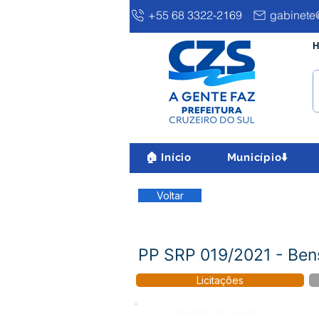
+55 68 3322-2169
gabinete@
H
🏠 Início
Município⬇️
Voltar
PP SRP 019/2021 - Ben
Licitações
Número do Diário: