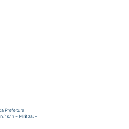
da Prefeitura
º s/n – Miritizal –