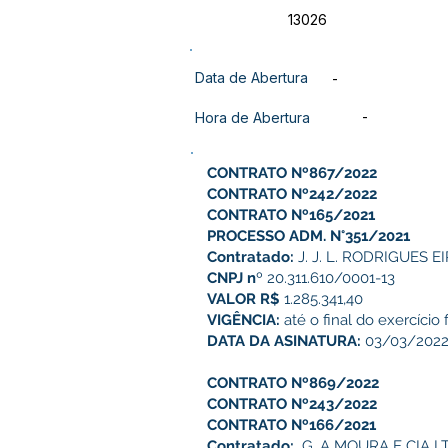
13026
Data de Abertura
-
-
Hora de Abertura
CONTRATO Nº867/2022
CONTRATO Nº242/2022
CONTRATO Nº165/2021
PROCESSO ADM. N°351/2021
Contratado:
J. J. L. RODRIGUES EI
CNPJ n
º 20.311.610/0001-13
VALOR R$
1.285.341,40
VIGÊNCIA:
até o final do exercício 
DATA DA ASINATURA:
03/03/202
CONTRATO Nº869/2022
CONTRATO Nº243/2022
CONTRATO Nº166/2021
Contratado;
G. A MOURA E CIA L