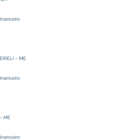
financeiro
2
EIRELI – ME
financeiro
2
– ME
financeiro