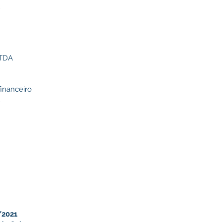
2
LTDA
financeiro
2
/2021