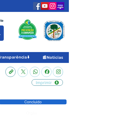
ite
Transparência⬇️
📰Notícias
Imprimir
Concluído
Órgão: