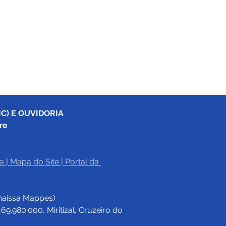
C) E OUVIDORIA
re
a
|
Mapa do Site
 | 
Portal da 
haissa Mappes)
.980.000, Miritizal, Cruzeiro do 