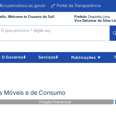
cruzeirodosul.ac.gov.br
Portal da Transparência
ello, Welcome to Cruzeiro do Sul!
Prefeito
Zequinha Lima
Vice Delcimar da Silva Le
O Governo⬇️
Serviços⬇️
Publicações 🔽
s Móveis e de Consumo
Pregão Presencial
Página da Publicação:
Data da Publicação: