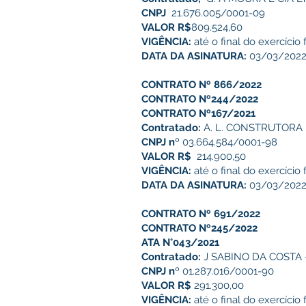
CNPJ
21.676.005/0001-09
VALOR R$
809.524,60
VIGÊNCIA:
até o final do exercício 
DATA DA ASINATURA:
03/03/202
CONTRATO Nº 866/2022
CONTRATO Nº244/2022
CONTRATO Nº167/2021
Contratado:
A. L. CONSTRUTORA 
CNPJ n
º 03.664.584/0001-98
VALOR R$
214.900,50
VIGÊNCIA:
até o final do exercício 
DATA DA ASINATURA:
03/03/202
CONTRATO Nº 691/2022
CONTRATO Nº245/2022
ATA N°043/2021
Contratado:
J SABINO DA COSTA 
CNPJ n
º 01.287.016/0001-90
VALOR R$
291.300,00
VIGÊNCIA:
até o final do exercício 