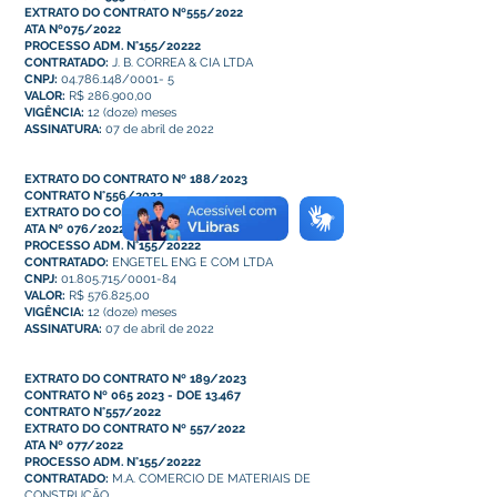
EXTRATO DO CONTRATO Nº555/2022
ATA Nº075/2022
PROCESSO ADM. N°155/20222
CONTRATADO:
J. B. CORREA & CIA LTDA
CNPJ:
04.786.148/0001- 5
VALOR:
R$ 286.900,00
VIGÊNCIA:
12 (doze) meses
ASSINATURA:
07 de abril de 2022
EXTRATO DO CONTRATO Nº 188/2023
CONTRATO N°556/2022
EXTRATO DO CONTRATO Nº 556/2022
ATA Nº 076/2022
PROCESSO ADM. N°155/20222
CONTRATADO:
ENGETEL ENG E COM LTDA
CNPJ:
01.805.715/0001-84
VALOR:
R$ 576.825,00
VIGÊNCIA:
12 (doze) meses
ASSINATURA:
07 de abril de 2022
EXTRATO DO CONTRATO Nº 189/2023
CONTRATO Nº 065 2023 - DOE 13.467
CONTRATO N°557/2022
EXTRATO DO CONTRATO Nº 557/2022
ATA Nº 077/2022
PROCESSO ADM. N°155/20222
CONTRATADO:
M.A. COMERCIO DE MATERIAIS DE
CONSTRUÇÃO