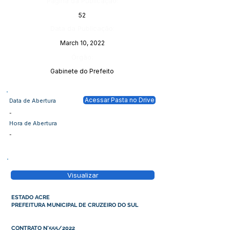
Página da Publicação:
52
Data da Publicação:
March 10, 2022
Órgão:
Gabinete do Prefeito
Acessar Pasta no Drive
Data de Abertura
-
Hora de Abertura
-
Visualizar
ESTADO ACRE
PREFEITURA MUNICIPAL DE CRUZEIRO DO SUL
CONTRATO N°555/2022