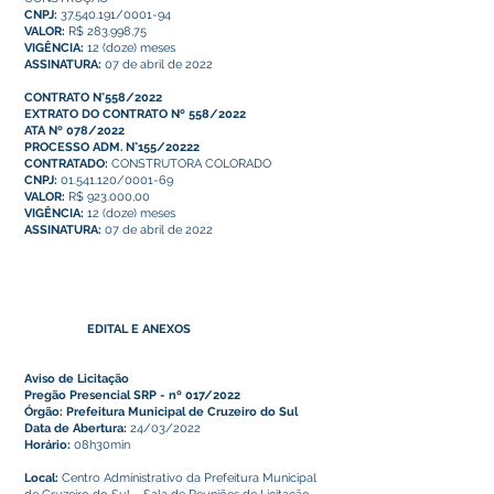
CNPJ:
37.540.191/0001-94
VALOR:
R$ 283.998,75
VIGÊNCIA:
12 (doze) meses
ASSINATURA:
07 de abril de 2022
CONTRATO N°558/2022
EXTRATO DO CONTRATO Nº 558/2022
ATA Nº 078/2022
PROCESSO ADM. N°155/20222
CONTRATADO:
CONSTRUTORA COLORADO
CNPJ:
01.541.120/0001-69
VALOR:
R$ 923.000,00
VIGÊNCIA:
12 (doze) meses
ASSINATURA:
07 de abril de 2022
EDITAL E ANEXOS
Aviso de Licitação
Pregão Presencial SRP - nº 017/2022
Órgão: Prefeitura Municipal de Cruzeiro do Sul
Data de Abertura:
24/03/2022
Horário:
08h30min
Local:
Centro Administrativo da Prefeitura Municipal