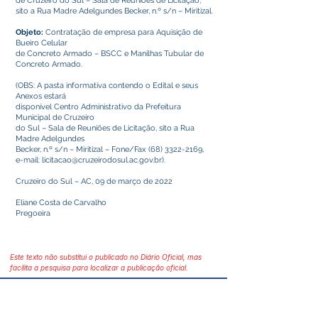
de Cruzeiro do Sul – Sala de Reuniões de Licitação,
sito a Rua Madre Adelgundes Becker, n.º s/n – Miritizal.
Objeto:
Contratação de empresa para Aquisição de
Bueiro Celular
de Concreto Armado – BSCC e Manilhas Tubular de
Concreto Armado.
(OBS: A pasta informativa contendo o Edital e seus
Anexos estará
disponível Centro Administrativo da Prefeitura
Municipal de Cruzeiro
do Sul – Sala de Reuniões de Licitação, sito a Rua
Madre Adelgundes
Becker, n.º s/n – Miritizal – Fone/Fax
(68) 3322-2169
,
e-mail:
licitacao@cruzeirodosul.ac.gov.br
).
Cruzeiro do Sul – AC, 09 de março de 2022
Eliane Costa de Carvalho
Pregoeira
Este texto não substitui o publicado no Diário Oficial, mas
facilita a pesquisa para localizar a publicação oficial.