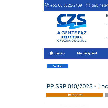
+55 68 3322-2169
gabinete@
H
🏠 Início
Município⬇️
Voltar
PP SRP 010/2023 - Loca
Licitações
Número do Diário: