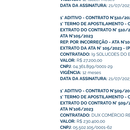
DATA DA ASSINATURA:
21/07/202
1° ADITIVO - CONTRATO N°510/20
1° TERMO DE APOSTILAMENTO - 
EXTRATO DO CONTRATO N° 510/
ATA N°105/2023
REP. POR INCORREÇÃO - ATA N°1
EXTRATO DA ATA N° 105/2023
-
(
CONTRATADO:
I9 SOLUCOES DO 
VALOR:
R$ 27.200,00
CNPJ:
04.361.899/0001-29
VIGÊNCIA:
12 meses
DATA DA ASSINATURA:
21/07/202
1° ADITIVO - CONTRATO N°509/20
1° TERMO DE APOSTILAMENTO - 
EXTRATO DO CONTRATO N° 509/
ATA N°106/2023
CONTRATADO:
DUX COMÉRCIO RE
VALOR:
R$ 230.400,00
CNPJ:
05.502.105/0001-62