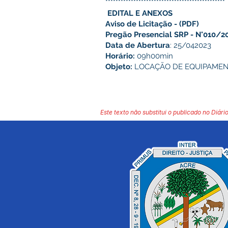
***********************************************
EDITAL E ANEXOS
Aviso de Licitação
-
(PDF)
Pregão Presencial SRP - N°010/2
Data de Abertura
: 25/042023
Horário:
09h00min
Objeto:
LOCAÇÃO DE EQUIPAMENTOS
Este texto não substitui o publicado no Diário