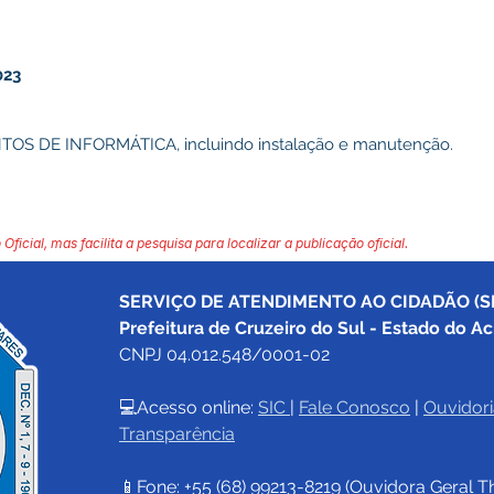
023
 DE INFORMÁTICA, incluindo instalação e manutenção.
 Oficial, mas facilita a pesquisa para localizar a publicação oficial.
SERVIÇO DE ATENDIMENTO AO CIDADÃO (SI
Prefeitura de Cruzeiro do Sul - Estado do Ac
CNPJ 04.012.548/0001-02
💻Acesso online: 
SIC 
| 
Fale Conosco
 | 
Ouvidori
Transparência
📱Fone: +55 (68) 
99213-8219
 (Ouvidora Geral 
T