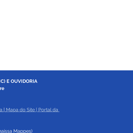
C) E OUVIDORIA
re
a
|
Mapa do Site
 | 
Portal da 
haissa Mappes)