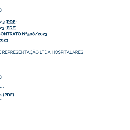
3
23
(
PDF
)
23
(
PDF
)
CONTRATO Nº508/2023
2023
E REPRESENTAÇÃO LTDA HOSPITALARES
3
***
a
(PDF)
**