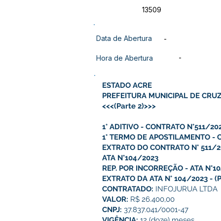
13509
Data de Abertura
-
-
Hora de Abertura
ESTADO ACRE
PREFEITURA MUNICIPAL DE CRUZ
<<<(Parte 2)>>>
1° ADITIVO - CONTRATO N°511/20
1° TERMO DE APOSTILAMENTO - 
EXTRATO DO CONTRATO N° 511/2
ATA N°104/2023
REP. POR INCORREÇÃO - ATA N°1
EXTRATO DA ATA N° 104/2023
-
(
CONTRATADO:
INFOJURUA LTDA
VALOR:
R$ 26.400,00
CNPJ:
37.837.041/0001-47
VIGÊNCIA:
12 (doze) meses