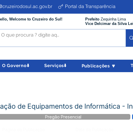
cruzeirodosul.ac.gov.br
Portal da Transparência
ello, Welcome to Cruzeiro do Sul!
Prefeito
Zequinha Lima
Vice Delcimar da Silva Le
O Governo⬇️
Serviços⬇️
Publicações 🔽
ção de Equipamentos de Informática - Inc
Pregão Presencial
Página da Publicação:
Data da Publicação: