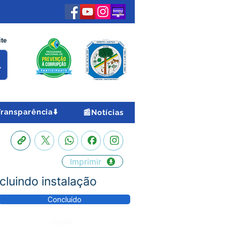
ite
Transparência⬇️
📰Notícias
Imprimir
luindo instalação
Concluído
Órgão: