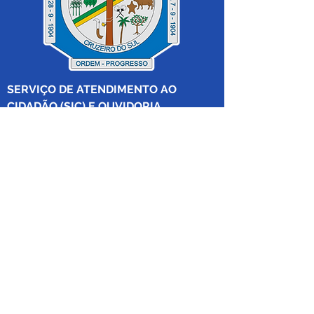
SERVIÇO DE ATENDIMENTO AO 
CIDADÃO (SIC) E OUVIDORIA
Prefeitura de Cruzeiro do Sul - Estado 
do Acre
CNPJ 04.012.548/0001-02
💻Acesso online: 
SIC 
| 
Fale Conosco
 | 
Ouvidoria
|
Mapa do Site
 | 
Portal da 
Transparência
📱Fone: +55 (68) 
99213-8219
 (Ouvidora 
Geral 
Thaissa Mappes)
🏢 Rua Madre Adelgundes Becker nº 
222, CEP 69.980.000, Miritizal, Cruzeiro 