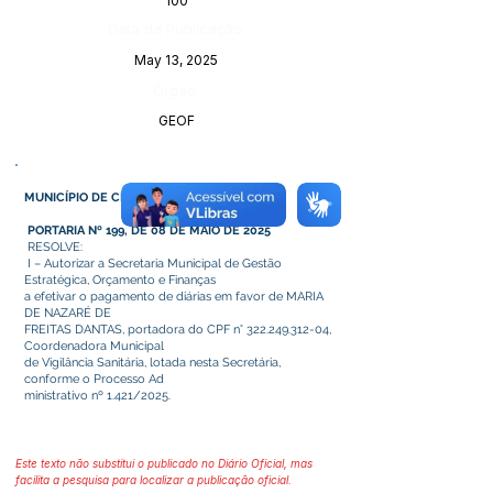
100
Data da Publicação:
May 13, 2025
Órgão:
GEOF
MUNICÍPIO DE CRUZEIRO DO SUL – ACRE
PORTARIA Nº 199, DE 08 DE MAIO DE 2025
RESOLVE:
I – Autorizar a Secretaria Municipal de Gestão
Estratégica, Orçamento e Finanças
a efetivar o pagamento de diárias em favor de MARIA
DE NAZARÉ DE
FREITAS DANTAS, portadora do CPF n°
322.249.312-04
,
Coordenadora Municipal
de Vigilância Sanitária, lotada nesta Secretária,
conforme o Processo Ad
ministrativo nº 1.421/2025.
Este texto não substitui o publicado no Diário Oficial, mas
facilita a pesquisa para localizar a publicação oficial.