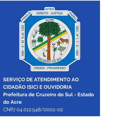
SERVIÇO DE ATENDIMENTO AO 
CIDADÃO (SIC) E OUVIDORIA
Prefeitura de Cruzeiro do Sul - Estado 
do Acre
CNPJ 04.012.548/0001-02
💻Acesso online: 
SIC 
| 
Fale Conosco
 | 
Ouvidoria
|
Mapa do Site
 | 
Portal da 
Transparência