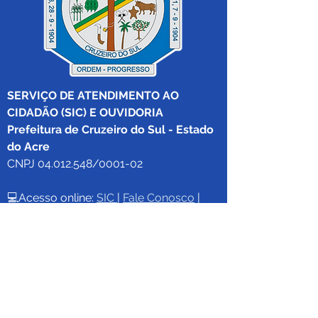
SERVIÇO DE ATENDIMENTO AO 
CIDADÃO (SIC) E OUVIDORIA
Prefeitura de Cruzeiro do Sul - Estado 
do Acre
CNPJ 04.012.548/0001-02
💻Acesso online: 
SIC 
| 
Fale Conosco
 | 
Ouvidoria
|
Mapa do Site
 | 
Portal da 
Transparência
📱Fone: +55 (68) 
99213-8219
 (Ouvidora 
Geral 
Thaissa Mappes)
🏢 Rua Madre Adelgundes Becker nº 
222, CEP 69.980.000, Miritizal, Cruzeiro 