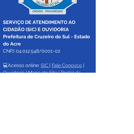
SERVIÇO DE ATENDIMENTO AO 
CIDADÃO (SIC) E OUVIDORIA
Prefeitura de Cruzeiro do Sul - Estado 
do Acre
CNPJ 04.012.548/0001-02
💻Acesso online: 
SIC 
| 
Fale Conosco
 | 
Ouvidoria
|
Mapa do Site
 | 
Portal da 
Transparência
📱Fone: +55 (68) 
99213-8219
 (Ouvidora 
Geral 
Thaissa Mappes)
🏢 Rua Madre Adelgundes Becker nº 
222, CEP 69.980.000, Miritizal, Cruzeiro 
do Sul, Acre, Brasil.
📅 Segunda a sexta, das 7h às 13h 