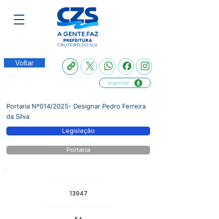
Voltar
Imprimir
Portaria Nº014/2025- Designar Pedro Ferreira
da Silva
Legislação
Portaria
Número do Diário:
13947
Página da Publicação: