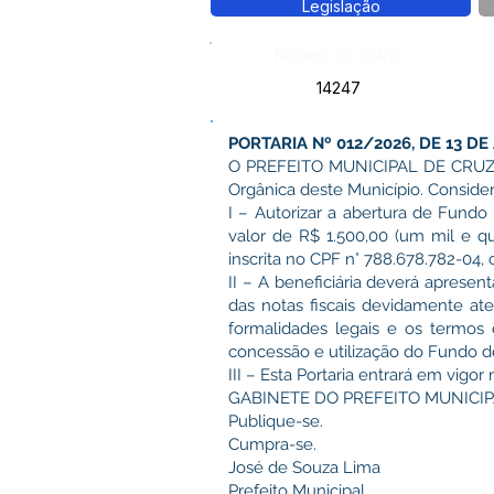
Legislação
Número do Diário:
14247
PORTARIA Nº 012/2026, DE 13 DE 
O PREFEITO MUNICIPAL DE CRUZEIR
Orgânica deste Município. Consid
I – Autorizar a abertura de Fundo
valor de R$ 1.500,00 (um mil e q
inscrita no CPF n° 788.678.782-04
II – A beneficiária deverá aprese
das notas fiscais devidamente at
formalidades legais e os termos
concessão e utilização do Fundo d
III – Esta Portaria entrará em vigor
GABINETE DO PREFEITO MUNICIPA
Publique-se.
Cumpra-se.
José de Souza Lima
Prefeito Municipal