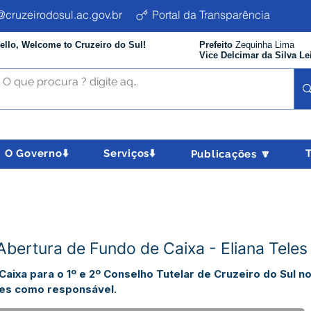
cruzeirodosul.ac.gov.br
Portal da Transparência
ello, Welcome to Cruzeiro do Sul!
Prefeito
Zequinha Lima
Vice Delcimar da Silva Le
O Governo⬇️
Serviços⬇️
Publicações 🔽
Abertura de Fundo de Caixa - Eliana Tele
Caixa para o 1º e 2º Conselho Tutelar de Cruzeiro do Sul n
des como responsável.