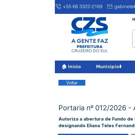
+55 68 3322-2169
gabinete@
H
🏠 Início
Município⬇️
Voltar
Portaria nº 012/2026 - 
Autoriza a abertura de Fundo de 
designando Eliana Teles Fernan