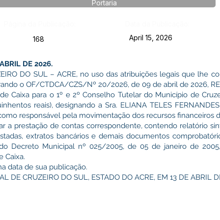
Portaria
Página da Publicação:
Data da Publicação:
April 15, 2026
168
ABRIL DE 2026.
O DO SUL – ACRE, no uso das atribuições legais que lhe conf
erando o OF/CTDCA/CZS/Nº 20/2026, de 09 de abril de 2026, R
 de Caixa para o 1º e 2º Conselho Tutelar do Município de Cruze
uinhentos reais), designando a Sra. ELIANA TELES FERNANDES, 
, como responsável pela movimentação dos recursos financeiros d
ntar a prestação de contas correspondente, contendo relatório s
estadas, extratos bancários e demais documentos comprobatóri
 do Decreto Municipal nº 025/2005, de 05 de janeiro de 200
e Caixa.
 na data de sua publicação.
L DE CRUZEIRO DO SUL, ESTADO DO ACRE, EM 13 DE ABRIL DE