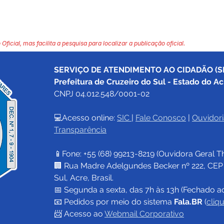
 Oficial, mas facilita a pesquisa para localizar a publicação oficial.
SERVIÇO DE ATENDIMENTO AO CIDADÃO (SI
Prefeitura de Cruzeiro do Sul - Estado do Ac
CNPJ 04.012.548/0001-02
💻Acesso online: 
SIC 
| 
Fale Conosco
 | 
Ouvidori
Transparência
📱Fone: +55 (68) 
99213-8219
 (Ouvidora Geral 
T
🏢 Rua Madre Adelgundes Becker nº 222, CEP 69
Sul, Acre, Brasil.
📅 Segunda a sexta, das 7h às 13h (Fechado a
📧 
Pedidos por meio do sistema 
Fala.BR
 (
cliq
📨 Acesso ao 
Webmail Corporativo