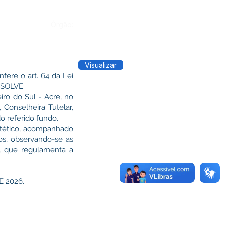
Órgão:
Visualizar
ere o art. 64 da Lei
ESOLVE:
iro do Sul - Acre, no
Conselheira Tutelar,
o referido fundo.
intético, acompanhado
os, observando-se as
5, que regulamenta a
 2026.