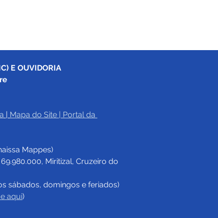
C) E OUVIDORIA
re
a
|
Mapa do Site
 | 
Portal da 
haissa Mappes)
.980.000, Miritizal, Cruzeiro do 
os sábados, domingos e feriados)
ue aqui
)