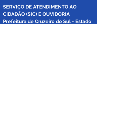
SERVIÇO DE ATENDIMENTO AO 
CIDADÃO (SIC) E OUVIDORIA
Prefeitura de Cruzeiro do Sul - Estado 
do Acre
CNPJ 04.012.548/0001-02
💻Acesso online: 
SIC 
| 
Fale Conosco
 | 
Ouvidoria
|
Mapa do Site
 | 
Portal da 
Transparência
📱Fone: +55 (68) 
99213-8219
 (Ouvidora 
Geral 
Thaissa Mappes)
🏢 Rua Madre Adelgundes Becker nº 
222, CEP 69.980.000, Miritizal, Cruzeiro 
do Sul, Acre, Brasil.
📅 Segunda a sexta, das 7h às 13h 
(Fechado aos sábados, domingos e 
feriados)