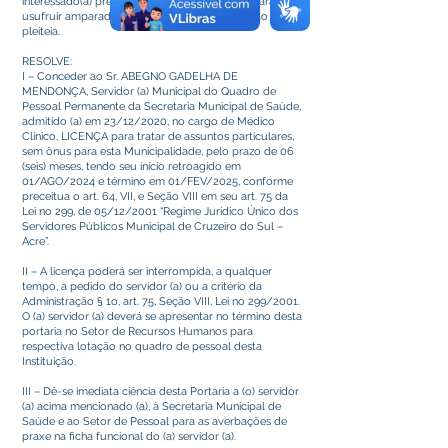
interessado(a) preencheu todos os requisitos para
usufruir amparado pela Legislação Municipal ao que
pleiteia.
RESOLVE:
I – Conceder ao Sr. ABEGNO GADELHA DE
MENDONÇA, Servidor (a) Municipal do Quadro de
Pessoal Permanente da Secretaria Municipal de Saúde,
admitido (a) em 23/12/2020, no cargo de Médico
Clinico, LICENÇA para tratar de assuntos particulares,
sem ônus para esta Municipalidade, pelo prazo de 06
(seis) meses, tendo seu início retroagido em
01/AGO/2024 e término em 01/FEV/2025, conforme
preceitua o art. 64, VII, e Seção VIII em seu art. 75 da
Lei no 299, de 05/12/2001 “Regime Jurídico Único dos
Servidores Públicos Municipal de Cruzeiro do Sul –
Acre”.
II – A licença poderá ser interrompida, a qualquer
tempo, a pedido do servidor (a) ou a critério da
Administração § 1o, art. 75, Seção VIII, Lei no 299/2001.
O (a) servidor (a) deverá se apresentar no término desta
portaria no Setor de Recursos Humanos para
respectiva lotação no quadro de pessoal desta
Instituição.
III – Dê-se imediata ciência desta Portaria a (o) servidor
(a) acima mencionado (a), à Secretaria Municipal de
Saúde e ao Setor de Pessoal para as averbações de
praxe na ficha funcional do (a) servidor (a).