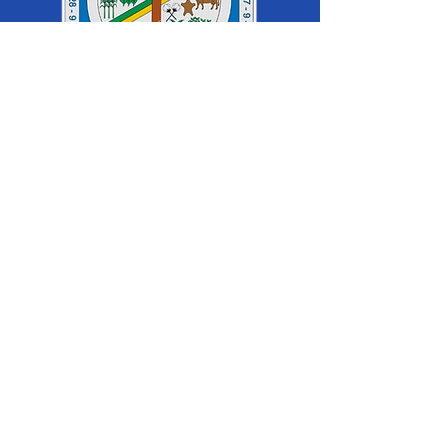
SERVIÇO DE ATENDIMENTO AO 
CIDADÃO (SIC) E OUVIDORIA
Prefeitura de Cruzeiro do Sul - Estado 
do Acre
CNPJ 04.012.548/0001-02
💻Acesso online: 
SIC 
| 
Fale Conosco
 | 
Ouvidoria
|
Mapa do Site
 | 
Portal da 
Transparência
📱Fone: +55 (68) 
99213-8219
 (Ouvidora 
Geral 
Thaissa Mappes)
🏢 Rua Madre Adelgundes Becker nº 
222, CEP 69.980.000, Miritizal, Cruzeiro 