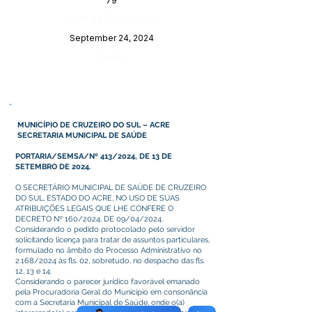
79
Data da Publicação:
September 24, 2024
Órgão:
MUNICÍPIO DE CRUZEIRO DO SUL – ACRE
SECRETARIA MUNICIPAL DE SAÚDE
PORTARIA/SEMSA/Nº 413/2024, DE 13 DE
SETEMBRO DE 2024.
O SECRETÁRIO MUNICIPAL DE SAÚDE DE CRUZEIRO
DO SUL, ESTADO DO ACRE, NO USO DE SUAS
ATRIBUIÇÕES LEGAIS QUE LHE CONFERE O
DECRETO Nº 160/2024, DE 09/04/2024.
Considerando o pedido protocolado pelo servidor
solicitando licença para tratar de assuntos particulares,
formulado no âmbito do Processo Administrativo no
2.168/2024 às fls. 02, sobretudo, no despacho das fls.
12, 13 e 14.
Considerando o parecer jurídico favorável emanado
pela Procuradoria Geral do Município em consonância
com a Secretaria Municipal de Saúde, onde o(a)