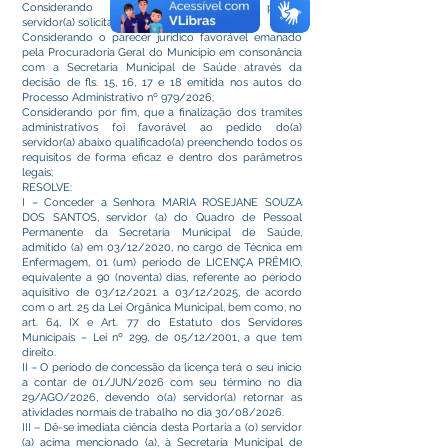
Considerando o pedido protocolado pelo(a)
servidor(a) solicitando Licença Prêmio;
Considerando o parecer jurídico favorável emanado
pela Procuradoria Geral do Município em consonância
com a Secretaria Municipal de Saúde através da
decisão de fls. 15, 16, 17 e 18 emitida nos autos do
Processo Administrativo nº 979/2026;
Considerando por fim, que a finalização dos tramites
administrativos foi favorável ao pedido do(a)
servidor(a) abaixo qualificado(a) preenchendo todos os
requisitos de forma eficaz e dentro dos parâmetros
legais;
RESOLVE:
I – Conceder a Senhora MARIA ROSEJANE SOUZA
DOS SANTOS, servidor (a) do Quadro de Pessoal
Permanente da Secretaria Municipal de Saúde,
admitido (a) em 03/12/2020, no cargo de Técnica em
Enfermagem, 01 (um) período de LICENÇA PRÊMIO,
equivalente a 90 (noventa) dias, referente ao período
aquisitivo de 03/12/2021 a 03/12/2025, de acordo
com o art. 25 da Lei Orgânica Municipal, bem como, no
art. 64, IX e Art. 77 do Estatuto dos Servidores
Municipais – Lei nº 299, de 05/12/2001, a que tem
direito.
II – O período de concessão da licença terá o seu início
a contar de 01/JUN/2026 com seu término no dia
29/AGO/2026, devendo o(a) servidor(a) retornar as
atividades normais de trabalho no dia 30/08/2026.
III – Dê-se imediata ciência desta Portaria a (o) servidor
(a) acima mencionado (a), à Secretaria Municipal de