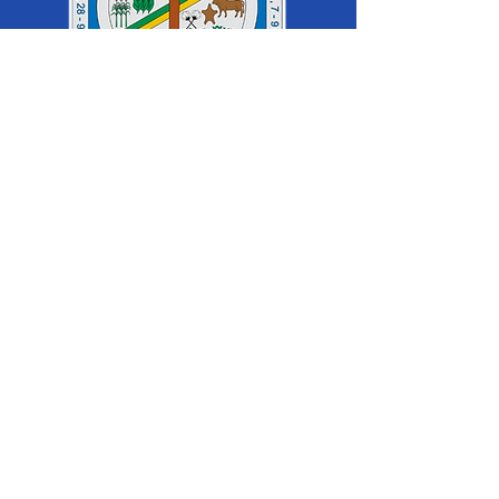
SERVIÇO DE ATENDIMENTO AO 
CIDADÃO (SIC) E OUVIDORIA
Prefeitura de Cruzeiro do Sul - Estado 
do Acre
CNPJ 04.012.548/0001-02
💻Acesso online: 
SIC 
| 
Fale Conosco
 | 
Ouvidoria
|
Mapa do Site
 | 
Portal da 
Transparência
📱Fone: +55 (68) 
99213-8219
 (Ouvidora 
Geral 
Thaissa Mappes)
🏢 Rua Madre Adelgundes Becker nº 
222, CEP 69.980.000, Miritizal, Cruzeiro 