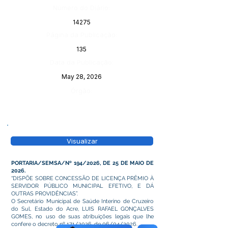
Número do Diário:
14275
Página da Publicação:
135
Data da Publicação:
May 28, 2026
Órgão:
Visualizar
PORTARIA/SEMSA/Nº 194/2026, DE 25 DE MAIO DE
2026.
“DISPÕE SOBRE CONCESSÃO DE LICENÇA PRÊMIO À
SERVIDOR PÚBLICO MUNICIPAL EFETIVO, E DÁ
OUTRAS PROVIDÊNCIAS”.
O Secretário Municipal de Saúde Interino de Cruzeiro
do Sul, Estado do Acre, LUIS RAFAEL GONÇALVES
GOMES, no uso de suas atribuições legais que lhe
confere o decreto nº 171/2026, de 06/04/2026.