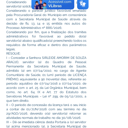
Considerando o pedido protocolado pelo(a)
servidor(a) solicitando Licença Prêmio;
Considerando o parecer jurídico favorável emanado
pela Procuradoria Geral do Município em consonância
com a Secretaria Municipal de Saúde através da
decisão de fls. 13, 14 e 15 emitida nos autos do
Processo Administrativo nº 886/2026;
Considerando por fim, que a finalização dos tramites
administrativos foi favorável ao pedido do(a)
servidor(a) abaixo qualificado(a) preenchendo todos os
requisitos de forma eficaz e dentro dos parâmetros
legais;
RESOLVE:
I – Conceder a Senhora SIRLEIDE AMORIM DE SOUZA
ARAÚJO, servidor (a) do Quadro de Pessoal
Permanente da Secretaria Municipal de Saúde,
admitido (a) em 07/04/2010, no cargo de Agente
Comunitário de Saúde, 01 (um) período de LICENÇA
PRÊMIO, equivalente a 90 (noventa) dias, referente ao
período aquisitivo de 07/04/2016 a 07/04/2020, de
acordo com o art. 25 da Lei Orgânica Municipal, bem
como, no art. 64, IX e Art. 77 do Estatuto dos
Servidores Municipais – Lei nº 299, de 05/12/2001, a
que tem direito.
II – O período de concessão da licença terá o seu início
a contar de 01/JUN/2026 com seu término no dia
29/AGO/2026, devendo o(a) servidor(a) retornar as
atividades normais de trabalho no dia 30/08/2026.
III – Dê-se imediata ciência desta Portaria a (o) servidor
(a) acima mencionado (a), à Secretaria Municipal de