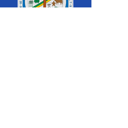
SERVIÇO DE ATENDIMENTO AO 
CIDADÃO (SIC) E OUVIDORIA
Prefeitura de Cruzeiro do Sul - Estado 
do Acre
CNPJ 04.012.548/0001-02
💻Acesso online: 
SIC 
| 
Fale Conosco
 | 
Ouvidoria
|
Mapa do Site
 | 
Portal da 
Transparência
📱Fone: +55 (68) 
99213-8219
 (Ouvidora 
Geral 
Thaissa Mappes)
🏢 Rua Madre Adelgundes Becker nº 
222, CEP 69.980.000, Miritizal, Cruzeiro 