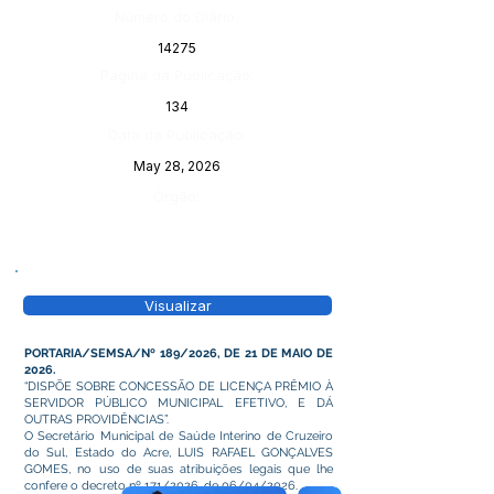
Número do Diário:
14275
Página da Publicação:
134
Data da Publicação:
May 28, 2026
Órgão:
Visualizar
PORTARIA/SEMSA/Nº 189/2026, DE 21 DE MAIO DE
2026.
“DISPÕE SOBRE CONCESSÃO DE LICENÇA PRÊMIO À
SERVIDOR PÚBLICO MUNICIPAL EFETIVO, E DÁ
OUTRAS PROVIDÊNCIAS”.
O Secretário Municipal de Saúde Interino de Cruzeiro
do Sul, Estado do Acre, LUIS RAFAEL GONÇALVES
GOMES, no uso de suas atribuições legais que lhe
confere o decreto nº 171/2026, de 06/04/2026.