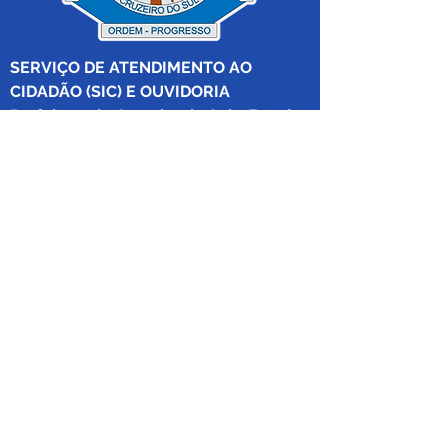
SERVIÇO DE ATENDIMENTO AO 
CIDADÃO (SIC) E OUVIDORIA
Prefeitura de Cruzeiro do Sul - Estado 
do Acre
CNPJ 04.012.548/0001-02
💻Acesso online: 
SIC 
| 
Fale Conosco
 | 
Ouvidoria
|
Mapa do Site
 | 
Portal da 
Transparência
📱Fone: +55 (68) 
99213-8219
 (Ouvidora 
Geral 
Thaissa Mappes)
🏢 Rua Madre Adelgundes Becker nº 
222, CEP 69.980.000, Miritizal, Cruzeiro 
do Sul, Acre, Brasil.
📅 Segunda a sexta, das 7h às 13h 