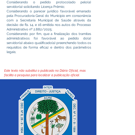
Considerando o pedido protocolado pelo(a)
servidor(a) solicitando Licença Prêmio;
Considerando o parecer jurídico favorável emanado
pela Procuradoria Geral do Município em consonância
com a Secretaria Municipal de Saúde através da
decisão de fls. 14, e 16 emitida nos autos do Processo
Administrativo nº 2.882/2025;
Considerando por fim, que a finalização dos tramites
administrativos foi favorável ao pedido do(a)
servidor(a) abaixo qualificado(a) preenchendo todos os
requisitos de forma eficaz e dentro dos parâmetros
legais;
Este texto não substitui o publicado no Diário Oficial, mas
facilita a pesquisa para localizar a publicação oficial.