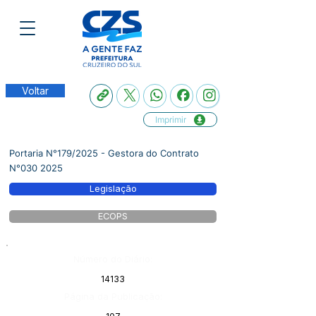
Voltar
Imprimir
Portaria N°179/2025 - Gestora do Contrato
N°030 2025
Legislação
ECOPS
Número do Diário:
14133
Página da Publicação: