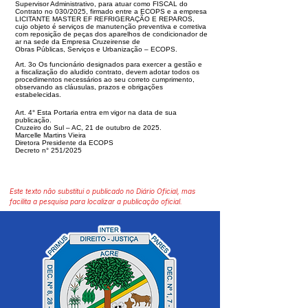
Supervisor Administrativo,
para atuar como FISCAL do
Contrato no 030/2025, firmado entre a ECOPS e
a empresa
LICITANTE MASTER EF REFRIGERAÇÃO E REPAROS,
cujo ob
jeto é serviços de manutenção preventiva e corretiva
com reposição de peças
dos aparelhos de condicionador de
ar na sede da Empresa Cruzeirense de
Obras Públicas, Serviços e Urbanização – ECOPS.
Art. 3o Os funcionário designados para exercer a gestão e
a fiscalização do alu
dido contrato, devem adotar todos os
procedimentos necessários ao seu correto
cumprimento,
observando as cláusulas, prazos e obrigações
estabelecidas.
Art. 4° Esta Portaria entra em vigor na data de sua
publicação.
Cruzeiro do Sul – AC, 21 de outubro de 2025.
Marcelle Martins Vieira
Diretora Presidente da ECOPS
Decreto n° 251/2025
Este texto não substitui o publicado no Diário Oficial, mas
facilita a pesquisa para localizar a publicação oficial.