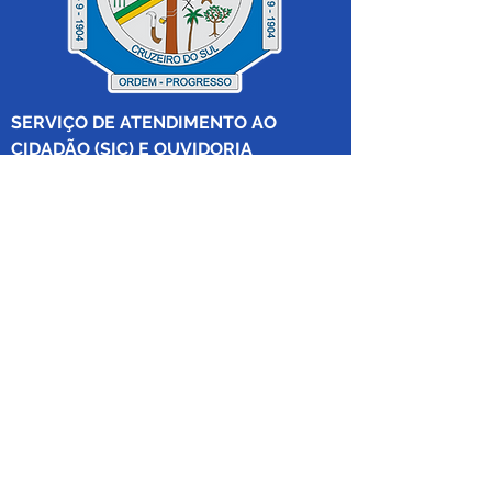
SERVIÇO DE ATENDIMENTO AO 
CIDADÃO (SIC) E OUVIDORIA
Prefeitura de Cruzeiro do Sul - Estado 
do Acre
CNPJ 04.012.548/0001-02
💻Acesso online: 
SIC 
| 
Fale Conosco
 | 
Ouvidoria
|
Mapa do Site
 | 
Portal da 
Transparência
📱Fone: +55 (68) 
99213-8219
 (Ouvidora 
Geral 
Thaissa Mappes)
🏢 Rua Madre Adelgundes Becker nº 
222, CEP 69.980.000, Miritizal, Cruzeiro 
do Sul, Acre, Brasil.