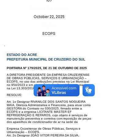
107
Data da Publicação:
October 22, 2025
Órgão:
ECOPS
ESTADO DO ACRE
PREFEITURA MUNICIPAL DE CRUZEIRO DO SUL
PORTARIA N° 179/2025, DE 21 DE OUTUBRO DE 2025
A DIRETORA PRESIDENTE DA EMPRESA CRUZEIRENSE
DE OBRAS PÚ
BLICAS, SERVIÇOS E URBANIZAÇÃO –
ECOPS, no uso das atribuições
previstas na Lei Municipal
no 954/2023 e em observância às disposições cons
tantes
na Lei 13.303/2016:
RESOLVE:
Art. 1o Designar RIVANILCE DOS SANTOS NOGUEIRA
MAIA, Diretora Admi
nistrativa e Financeira, para atuar como
GESTORA do Contrato no 030/2025,
firmado entre a
ECOPS e a empresa LICITANTE MASTER EF
REFRIGERA
ÇÃO E REPAROS, cujo objeto é serviços de
manutenção preventiva e correti
va com reposição de peças
dos aparelhos de condicionador de ar na sede da
Empresa Cruzeirense de Obras Públicas, Serviços e
Urbanização – ECOPS.
Art. 2o Designar JOÃO VITOR PEREIRA DA SILVA,