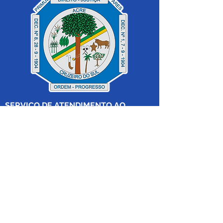
SERVIÇO DE ATENDIMENTO AO 
CIDADÃO (SIC) E OUVIDORIA
Prefeitura de Cruzeiro do Sul - Estado 
do Acre
CNPJ 04.012.548/0001-02
💻Acesso online: 
SIC 
| 
Fale Conosco
 | 
Ouvidoria
|
Mapa do Site
 | 
Portal da 
Transparência