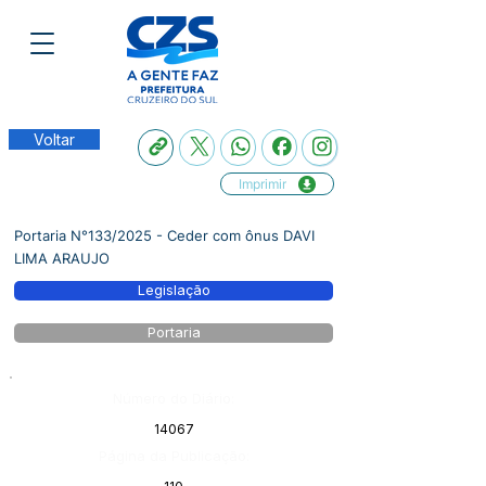
Voltar
Imprimir
Portaria N°133/2025 - Ceder com ônus DAVI
LIMA ARAUJO
Legislação
Portaria
Número do Diário:
14067
Página da Publicação: