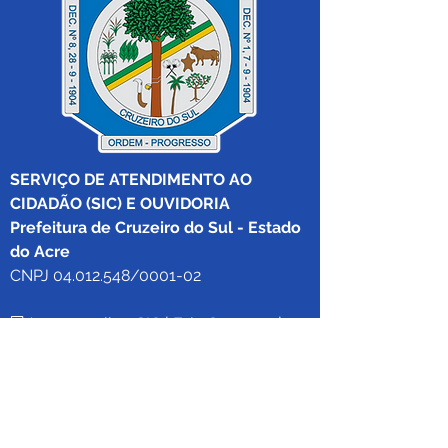
SERVIÇO DE ATENDIMENTO AO 
CIDADÃO (SIC) E OUVIDORIA
Prefeitura de Cruzeiro do Sul - Estado 
do Acre
CNPJ 04.012.548/0001-02
💻Acesso online: 
SIC 
| 
Fale Conosco
 | 
Ouvidoria
|
Mapa do Site
 | 
Portal da 
Transparência
📱Fone: +55 (68) 
99213-8219
 (Ouvidora 
Geral 
Thaissa Mappes)