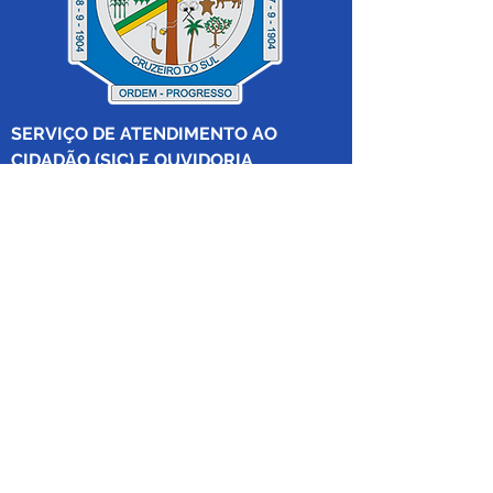
SERVIÇO DE ATENDIMENTO AO 
CIDADÃO (SIC) E OUVIDORIA
Prefeitura de Cruzeiro do Sul - Estado 
do Acre
CNPJ 04.012.548/0001-02
💻Acesso online: 
SIC 
| 
Fale Conosco
 | 
Ouvidoria
|
Mapa do Site
 | 
Portal da 
Transparência
📱Fone: +55 (68) 
99213-8219
 (Ouvidora 
Geral 
Thaissa Mappes)
🏢 Rua Madre Adelgundes Becker nº 
222, CEP 69.980.000, Miritizal, Cruzeiro 