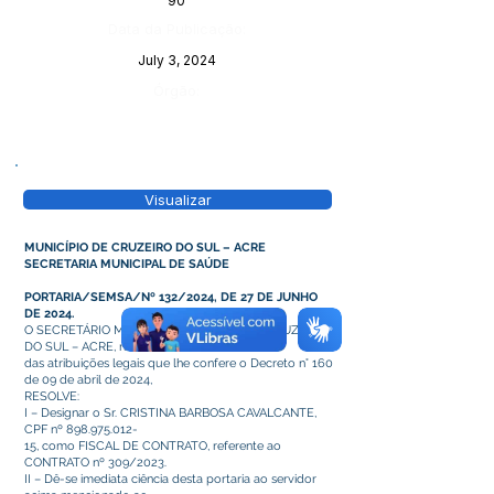
90
Data da Publicação:
July 3, 2024
Órgão:
Visualizar
MUNICÍPIO DE CRUZEIRO DO SUL – ACRE
SECRETARIA MUNICIPAL DE SAÚDE
PORTARIA/SEMSA/Nº 132/2024, DE 27 DE JUNHO
DE 2024.
O SECRETÁRIO MUNICIPAL DE SAÚDE DE CRUZEIRO
DO SUL – ACRE, no uso
das atribuições legais que lhe confere o Decreto n° 160
de 09 de abril de 2024,
RESOLVE:
I – Designar o Sr. CRISTINA BARBOSA CAVALCANTE,
CPF nº
898.975.012
-
15, como FISCAL DE CONTRATO, referente ao
CONTRATO nº 309/2023.
II – Dê-se imediata ciência desta portaria ao servidor