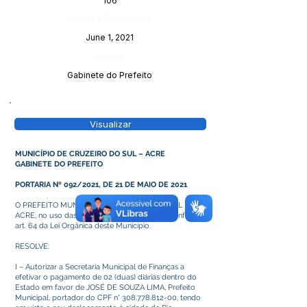
106
Data da Publicação:
June 1, 2021
Órgão:
Gabinete do Prefeito
Visualizar
MUNICÍPIO DE CRUZEIRO DO SUL – ACRE
GABINETE DO PREFEITO
PORTARIA Nº 092/2021, DE 21 DE MAIO DE 2021
O PREFEITO MUNICIPAL DE CRUZEIRO DO SUL –
ACRE, no uso das atribuições legais que lhe confere o
art. 64 da Lei Orgânica deste Município.
RESOLVE:
I – Autorizar a Secretaria Municipal de Finanças a
efetivar o pagamento de 02 (duas) diárias dentro do
Estado em favor de JOSÉ DE SOUZA LIMA, Prefeito
Municipal, portador do CPF n°
308.778.812-00
, tendo