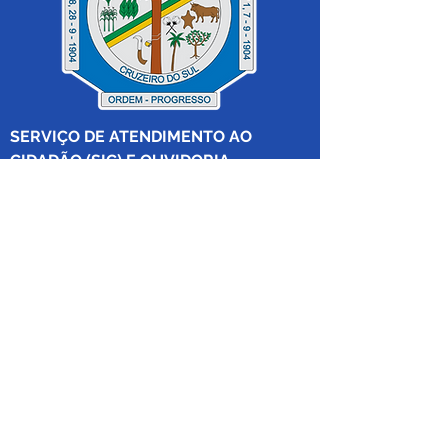
SERVIÇO DE ATENDIMENTO AO 
CIDADÃO (SIC) E OUVIDORIA
Prefeitura de Cruzeiro do Sul - Estado 
do Acre
CNPJ 04.012.548/0001-02
💻Acesso online: 
SIC 
| 
Fale Conosco
 | 
Ouvidoria
|
Mapa do Site
 | 
Portal da 
Transparência
📱Fone: +55 (68) 
99213-8219
 (Ouvidora 
Geral 
Thaissa Mappes)
🏢 Rua Madre Adelgundes Becker nº 