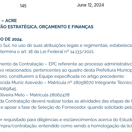
June 12, 2024
145
 – ACRE
TÃO ESTRATÉGICA, ORÇAMENTO E FINANÇAS
O DE 2024.
 Sul, no uso de suas atribuições legais e regimentais, estabeleci
ermina o art. 18 da Lei Federal nº 14.133/2021.
jamento da Contratação – EPC referente ao processo administrativo
ixo relacionados, pertencentes ao quadro desta Prefeitura Munici
eiro, constituírem a Equipe especificada no artigo precedente:
recida Muniz Azevedo – Matrícula nº 28058670 Integrante Técnico
28069845
Oliveira Melo – Matrícula 28062478
da Contratação deverá realizar todas as atividades das etapas d
 apoiar a fase de Seleção do Fornecedor, quando solicitado pel
r requisitado para diligências e esclarecimentos acerca do Estu
mpra/contratação, entendido como sendo a homologação da licit