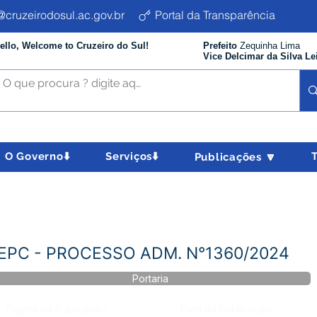
cruzeirodosul.ac.gov.br
Portal da Transparência
ello, Welcome to Cruzeiro do Sul!
Prefeito
Zequinha Lima
Vice Delcimar da Silva Le
O Governo⬇️
Serviços⬇️
Publicações 🔽
- EPC - PROCESSO ADM. N°1360/2024
Portaria
Página da Publicação:
Data da Publicação: