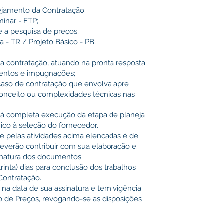
ejamento da Contratação:
minar - ETP;
e a pesquisa de preços;
a - TR / Projeto Básico - PB;
a contratação, atuando na pronta resposta
mentos e impugnações;
o caso de contratação que envolva apre
conceito ou complexidades técnicas nas
as à completa execução da etapa de planeja
ico à seleção do fornecedor.
de pelas atividades acima elencadas é de
deverão contribuir com sua elaboração e
sinatura dos documentos.
trinta) dias para conclusão dos trabalhos
Contratação.
r na data de sua assinatura e tem vigência
ro de Preços, revogando-se as disposições