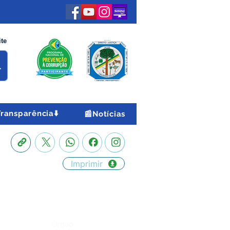
ite
Transparência⬇️
📰Notícias
Imprimir
Órgão: