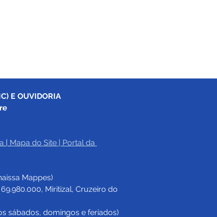
C) E OUVIDORIA
re
a
|
Mapa do Site
 | 
Portal da 
haissa Mappes)
.980.000, Miritizal, Cruzeiro do 
os sábados, domingos e feriados)