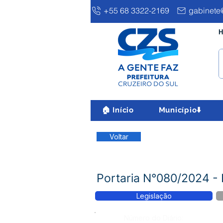
+55 68 3322-2169
gabinete@
H
🏠 Início
Município⬇️
Voltar
Portaria N°080/2024 
Legislação
Número do Diário: