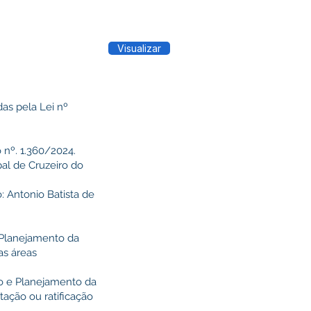
Visualizar
das pela Lei nº
 nº. 1.360/2024.
pal de Cruzeiro do
: Antonio Batista de
e Planejamento da
as áreas
do e Planejamento da
ação ou ratificação