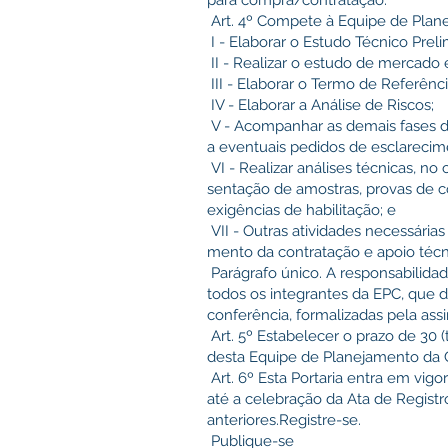
para compra/contratação.
Art. 4º Compete à Equipe de Plan
I - Elaborar o Estudo Técnico Preli
II - Realizar o estudo de mercado 
III - Elaborar o Termo de Referênci
IV - Elaborar a Análise de Riscos;
V - Acompanhar as demais fases d
a eventuais pedidos de esclareci
VI - Realizar análises técnicas, n
sentação de amostras, provas de 
exigências de habilitação; e
VII - Outras atividades necessári
mento da contratação e apoio técn
Parágrafo único. A responsabilida
todos os integrantes da EPC, que 
conferência, formalizadas pela as
Art. 5º Estabelecer o prazo de 30 (
desta Equipe de Planejamento da 
Art. 6º Esta Portaria entra em vigo
até a celebração da Ata de Regist
anteriores.Registre-se.
Publique-se