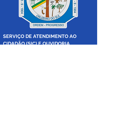
SERVIÇO DE ATENDIMENTO AO 
CIDADÃO (SIC) E OUVIDORIA
Prefeitura de Cruzeiro do Sul - Estado 
do Acre
CNPJ 04.012.548/0001-02
💻Acesso online: 
SIC 
| 
Fale Conosco
 | 
Ouvidoria
|
Mapa do Site
 | 
Portal da 
Transparência
📱Fone: +55 (68) 
99213-8219
 (Ouvidora 
Geral 
Thaissa Mappes)
🏢 Rua Madre Adelgundes Becker nº 
222, CEP 69.980.000, Miritizal, Cruzeiro 