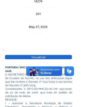
14274
Página da Publicação:
201
Data da Publicação:
May 27, 2026
Órgão:
Visualizar
PORTARIA/SMCC/Nº 073/2026, DE 21 DE MAIO DE
2026.
O SECRETÁRIO ADJUNTO MUNICIPAL DA CASA CIVIL
de Cruzeiro do Sul/AC, no uso das atribuições legais
que lhe confere o Decreto nº 024/2025 e nos termos
do Decreto nº 366/2025,
Considerando o OF/CGP/PMCZS/AC/Nº 057/2026,
de 20 de maio de 2026, que trata do pedido de
solicitação de diárias,
RESOLVE:
I – Autorizar a Secretaria Municipal de Gestão
Estratégica, Orçamento e Finanças a efetivar o