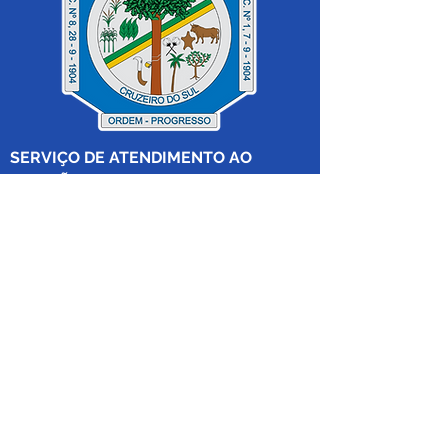
SERVIÇO DE ATENDIMENTO AO 
CIDADÃO (SIC) E OUVIDORIA
Prefeitura de Cruzeiro do Sul - Estado 
do Acre
CNPJ 04.012.548/0001-02
💻Acesso online: 
SIC 
| 
Fale Conosco
 | 
Ouvidoria
|
Mapa do Site
 | 
Portal da 
Transparência
📱Fone: +55 (68) 
99213-8219
 (Ouvidora 
Geral 
Thaissa Mappes)
🏢 Rua Madre Adelgundes Becker nº 