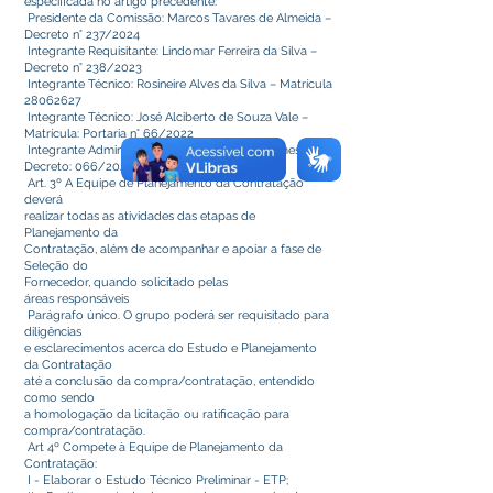
especificada no artigo precedente:
Presidente da Comissão: Marcos Tavares de Almeida –
Decreto n° 237/2024
Integrante Requisitante: Lindomar Ferreira da Silva –
Decreto n° 238/2023
Integrante Técnico: Rosineire Alves da Silva – Matrícula
28062627
Integrante Técnico: José Alciberto de Souza Vale –
Matrícula: Portaria n° 66/2022
Integrante Administrativo: Quelvi Leandro Gomes –
Decreto: 066/2024
Art. 3º A Equipe de Planejamento da Contratação
deverá
realizar todas as atividades das etapas de
Planejamento da
Contratação, além de acompanhar e apoiar a fase de
Seleção do
Fornecedor, quando solicitado pelas
áreas responsáveis
Parágrafo único. O grupo poderá ser requisitado para
diligências
e esclarecimentos acerca do Estudo e Planejamento
da Contratação
até a conclusão da compra/contratação, entendido
como sendo
a homologação da licitação ou ratificação para
compra/contratação.
Art 4º Compete à Equipe de Planejamento da
Contratação:
I - Elaborar o Estudo Técnico Preliminar - ETP;