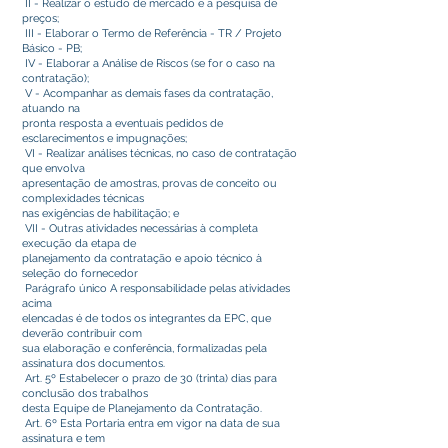
II - Realizar o estudo de mercado e a pesquisa de
preços;
III - Elaborar o Termo de Referência - TR / Projeto
Básico - PB;
IV - Elaborar a Análise de Riscos (se for o caso na
contratação);
V - Acompanhar as demais fases da contratação,
atuando na
pronta resposta a eventuais pedidos de
esclarecimentos e impugnações;
VI - Realizar análises técnicas, no caso de contratação
que envolva
apresentação de amostras, provas de conceito ou
complexidades técnicas
nas exigências de habilitação; e
VII - Outras atividades necessárias à completa
execução da etapa de
planejamento da contratação e apoio técnico à
seleção do fornecedor
Parágrafo único A responsabilidade pelas atividades
acima
elencadas é de todos os integrantes da EPC, que
deverão contribuir com
sua elaboração e conferência, formalizadas pela
assinatura dos documentos.
Art. 5º Estabelecer o prazo de 30 (trinta) dias para
conclusão dos trabalhos
desta Equipe de Planejamento da Contratação.
Art. 6º Esta Portaria entra em vigor na data de sua
assinatura e tem