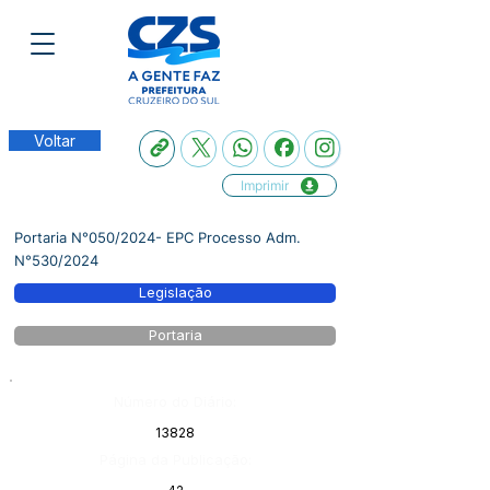
Voltar
Imprimir
Portaria N°050/2024- EPC Processo Adm.
N°530/2024
Legislação
Portaria
Número do Diário:
13828
Página da Publicação: