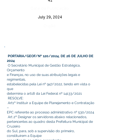
42
Data da Publicação:
July 29, 2024
Órgão:
PORTARIA/GEOF/Nº 120/2024, DE 26 DE JULHO DE
2024
O Secretário Municipal de Gestão Estratégica,
Orçamento
e Finanças, no uso de suas atribuições legais e
regimentais,
estabelecidas pela Lei nº 947/2022, tendo em vista o
que
determina o art18 da Lei Federal nº 14133/2021
RESOLVE:
Art1º Instituir a Equipe de Planejamento e Contratação
–
EPC referente ao processo administrativo nº 530/2024
Art 2º Designar os servidores abaixo relacionados,
pertencentes ao quadro desta Prefeitura Municipal de
Cruzeiro
do Sul, para, sob a supervisão do primeiro,
constituírem a Equipe