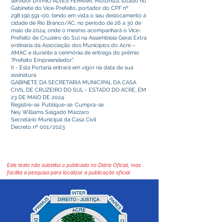
servidor DIVINO ALVES FERRARI, Motorista, lotado no
Gabinete do Vice-Prefeito, portador do CPF nº
298.190.591-00
, tendo em vista o seu deslocamento à
cidade de Rio Branco/AC, no período de 26 a 30 de
maio de 2024, onde o mesmo acompanhará o Vice-
Prefeito de Cruzeiro do Sul na Assembleia Geral Extra
ordinária da Associação dos Municípios do Acre –
AMAC e durante a cerimônia de entrega do prêmio
“Prefeito Empreendedor”.
II - Esta Portaria entrará em vigor na data de sua
assinatura.
GABINETE DA SECRETARIA MUNICIPAL DA CASA
CIVIL DE CRUZEIRO DO SUL - ESTADO DO ACRE, EM
23 DE MAIO DE 2024.
Registre-se. Publique-se. Cumpra-se.
Ney Williams Salgado Mazzaro
Secretário Municipal da Casa Civil
Decreto nº 001/2023
Este texto não substitui o publicado no Diário Oficial, mas
facilita a pesquisa para localizar a publicação oficial.