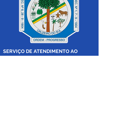
SERVIÇO DE ATENDIMENTO AO 
CIDADÃO (SIC) E OUVIDORIA
Prefeitura de Cruzeiro do Sul - Estado 
do Acre
CNPJ 04.012.548/0001-02
💻Acesso online: 
SIC 
| 
Fale Conosco
 | 
Ouvidoria
|
Mapa do Site
 | 
Portal da 
Transparência
📱Fone: +55 (68) 
99213-8219
 (Ouvidora 
Geral 
Thaissa Mappes)