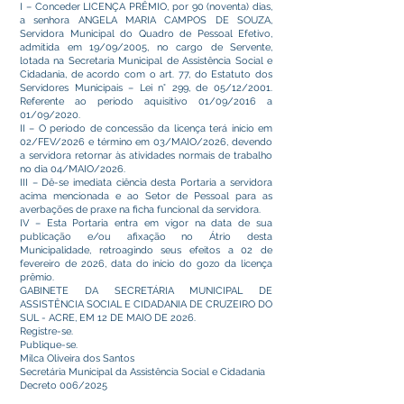
I – Conceder LICENÇA PRÊMIO, por 90 (noventa) dias,
a senhora ANGELA MARIA CAMPOS DE SOUZA,
Servidora Municipal do Quadro de Pessoal Efetivo,
admitida em 19/09/2005, no cargo de Servente,
lotada na Secretaria Municipal de Assistência Social e
Cidadania, de acordo com o art. 77, do Estatuto dos
Servidores Municipais – Lei n° 299, de 05/12/2001.
Referente ao período aquisitivo 01/09/2016 a
01/09/2020.
II – O período de concessão da licença terá início em
02/FEV/2026 e término em 03/MAIO/2026, devendo
a servidora retornar às atividades normais de trabalho
no dia 04/MAIO/2026.
III – Dê-se imediata ciência desta Portaria a servidora
acima mencionada e ao Setor de Pessoal para as
averbações de praxe na ficha funcional da servidora.
IV – Esta Portaria entra em vigor na data de sua
publicação e/ou afixação no Átrio desta
Municipalidade, retroagindo seus efeitos a 02 de
fevereiro de 2026, data do início do gozo da licença
prêmio.
GABINETE DA SECRETÁRIA MUNICIPAL DE
ASSISTÊNCIA SOCIAL E CIDADANIA DE CRUZEIRO DO
SUL - ACRE, EM 12 DE MAIO DE 2026.
Registre-se.
Publique-se.
Milca Oliveira dos Santos
Secretária Municipal da Assistência Social e Cidadania
Decreto 006/2025