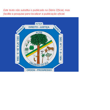
Este texto não substitui o publicado no Diário Oficial, mas
facilita a pesquisa para localizar a publicação oficial.
SERVIÇO DE ATENDIMENTO AO 
CIDADÃO (SIC) E OUVIDORIA
Prefeitura de Cruzeiro do Sul - Estado 
do Acre
CNPJ 04.012.548/0001-02