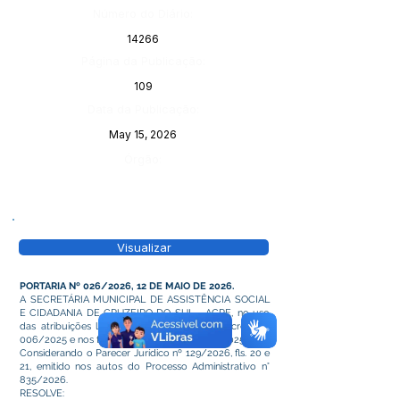
Número do Diário:
14266
Página da Publicação:
109
Data da Publicação:
May 15, 2026
Órgão:
Visualizar
PORTARIA Nº 026/2026, 12 DE MAIO DE 2026.
A SECRETÁRIA MUNICIPAL DE ASSISTÊNCIA SOCIAL
E CIDADANIA DE CRUZEIRO DO SUL - ACRE, no uso
das atribuições legais que lhe confere o Decreto nº
006/2025 e nos termos do Decreto nº 366/2025.
Considerando o Parecer Jurídico nº 129/2026, fls. 20 e
21, emitido nos autos do Processo Administrativo n°
835/2026.
RESOLVE: