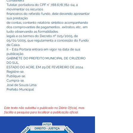
Conselheira
Tutelar, portadora do CPF n°
788.678.782-04
, a
movimentar os recursos
financeiros do referido fundo, dele devendo apresentar
sua prestação
de contas, contento relatório sintético acompanhando
dos comprovantes de pagamentos , extratos, etc., em
tudo observando as formalidades
legais e os termos do Decreto nº 025/2005, de
05/01/2005, que regulamenta a concessão do Fundo
de Caixa.
II – Esta Portaria entrará em vigor na data de sua
publicação.
GABINETE DO PREFEITO MUNICIPAL DE CRUZEIRO
DO SUL,
ESTADO DO ACRE, EM 29 DE FEVEREIRO DE 2024.
Registre-se.
Publique-se.
Cumpra-se.
José de Souza Lima
Prefeito Municipal
Este texto não substitui o publicado no Diário Oficial, mas
facilita a pesquisa para localizar a publicação oficial.