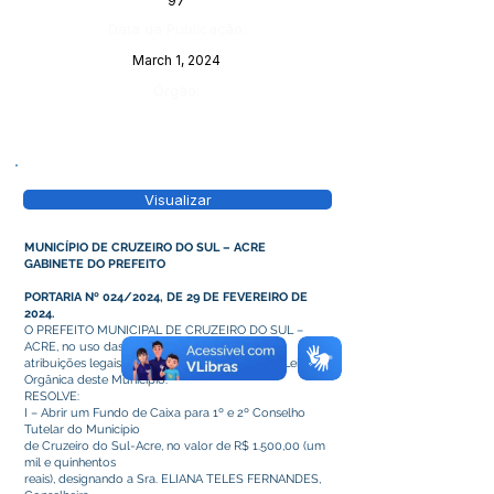
97
Data da Publicação:
March 1, 2024
Órgão:
Visualizar
MUNICÍPIO DE CRUZEIRO DO SUL – ACRE
GABINETE DO PREFEITO
PORTARIA Nº 024/2024, DE 29 DE FEVEREIRO DE
2024.
O PREFEITO MUNICIPAL DE CRUZEIRO DO SUL –
ACRE, no uso das
atribuições legais que lhe confere o art. 64 da Lei
Orgânica deste Município.
RESOLVE:
I – Abrir um Fundo de Caixa para 1º e 2º Conselho
Tutelar do Município
de Cruzeiro do Sul-Acre, no valor de R$ 1.500,00 (um
mil e quinhentos
reais), designando a Sra. ELIANA TELES FERNANDES,