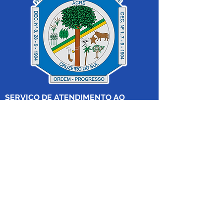
SERVIÇO DE ATENDIMENTO AO 
CIDADÃO (SIC) E OUVIDORIA
Prefeitura de Cruzeiro do Sul - Estado 
do Acre
CNPJ 04.012.548/0001-02
💻Acesso online: 
SIC 
| 
Fale Conosco
 | 
Ouvidoria
|
Mapa do Site
 | 
Portal da 
Transparência
📱Fone: +55 (68) 
99213-8219
 (Ouvidora 