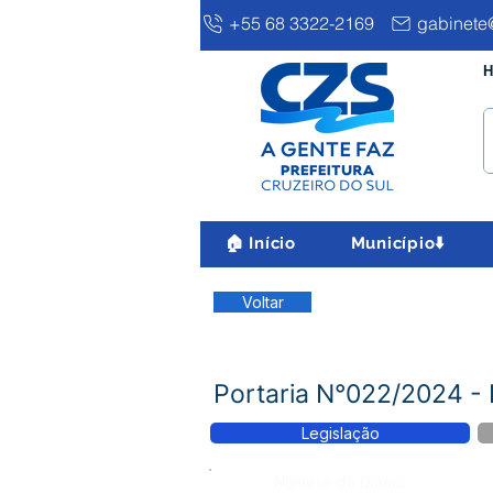
+55 68 3322-2169
gabinete@
H
🏠 Início
Município⬇️
Voltar
Portaria N°022/2024 
Legislação
Número do Diário: