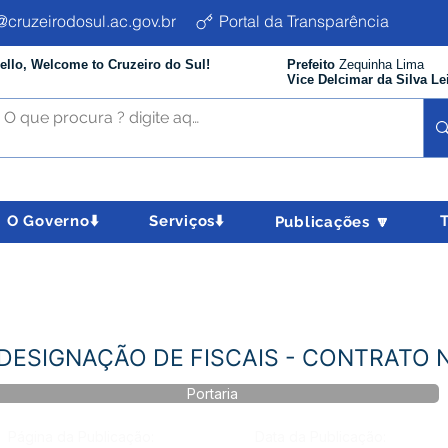
cruzeirodosul.ac.gov.br
Portal da Transparência
ello, Welcome to Cruzeiro do Sul!
Prefeito
Zequinha Lima
Vice Delcimar da Silva Le
O Governo⬇️
Serviços⬇️
Publicações 🔽
- DESIGNAÇÃO DE FISCAIS - CONTRATO 
Portaria
Página da Publicação:
Data da Publicação: