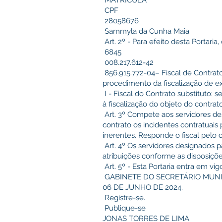
MATRICULA
CPF
28058676
Sammyla da Cunha Maia
Art. 2º - Para efeito desta Portaria,
6845
008.217.612-42
856.915.772-04– Fiscal de Contrat
procedimento da fiscalização de e
I - Fiscal do Contrato substituto: 
à fiscalização do objeto do contrato
Art. 3º Compete aos servidores des
contrato os incidentes contratuais
inerentes. Responde o fiscal pelo o
Art. 4º Os servidores designados 
atribuições conforme as disposiçõe
Art. 5º - Esta Portaria entra em vi
GABINETE DO SECRETÁRIO MUNIC
06 DE JUNHO DE 2024.
Registre-se.
Publique-se
JONAS TORRES DE LIMA