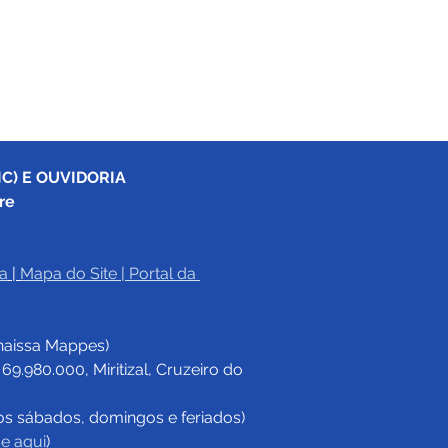
C) E OUVIDORIA
re
a
|
Mapa do Site
 | 
Portal da 
haissa Mappes)
.980.000, Miritizal, Cruzeiro do 
os sábados, domingos e feriados)
ue aqui
)