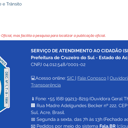
 e Trânsito
 Oficial, mas facilita a pesquisa para localizar a publicação oficial.
SERVIÇO DE ATENDIMENTO AO CIDADÃO (SI
Prefeitura de Cruzeiro do Sul - Estado do Ac
CNPJ 04.012.548/0001-02
💻Acesso online: 
SIC 
| 
Fale Conosco
 | 
Ouvidori
Transparência
📱Fone: +55 (68) 
99213-8219
 (Ouvidora Geral 
T
🏢 Rua Madre Adelgundes Becker nº 222, CEP 69
Sul, Acre, Brasil.
📅 Segunda a sexta, das 7h às 13h (Fechado a
📧 
Pedidos por meio do sistema 
Fala.BR
 (
cliq