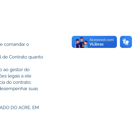
r e comandar o
al de Contrato quanto
do ao gestor do
ões legais a ele
cia do contrato;
m desempenhar suas
TADO DO ACRE, EM