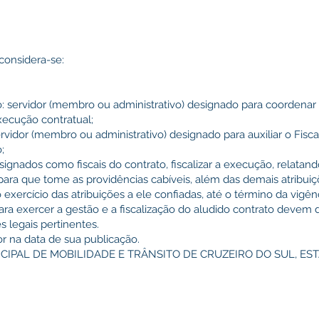
 considera-se:
o: servidor (membro ou administrativo) designado para coordena
xecução contratual;
servidor (membro ou administrativo) designado para auxiliar o Fisc
;
ignados como fiscais do contrato, fiscalizar a execução, relatan
 para que tome as providências cabíveis, além das demais atribuiç
 exercício das atribuições a ele confiadas, até o término da vigên
para exercer a gestão e a fiscalização do aludido contrato deve
s legais pertinentes.
gor na data de sua publicação.
IPAL DE MOBILIDADE E TRÂNSITO DE CRUZEIRO DO SUL, ES