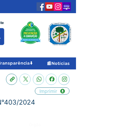
ite
Transparência⬇️
📰Notícias
Imprimir
N°403/2024
Órgão: