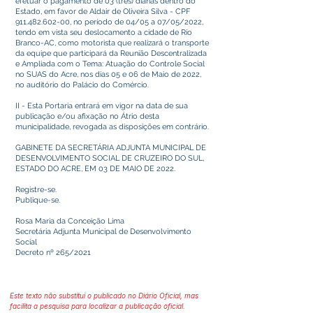
efetuar o pagamento de 03 (três) diárias dentro do
Estado, em favor de Aldair de Oliveira Silva - CPF
911.482.602-00
, no período de 04/05 a 07/05/2022,
tendo em vista seu deslocamento a cidade de Rio
Branco-AC, como motorista que realizará o transporte
da equipe que participará da Reunião Descentralizada
e Ampliada com o Tema: Atuação do Controle Social
no SUAS do Acre, nos dias 05 e 06 de Maio de 2022,
no auditório do Palácio do Comércio.
II - Esta Portaria entrará em vigor na data de sua
publicação e/ou afixação no Átrio desta
municipalidade, revogada as disposições em contrário.
GABINETE DA SECRETÁRIA ADJUNTA MUNICIPAL DE
DESENVOLVIMENTO SOCIAL DE CRUZEIRO DO SUL,
ESTADO DO ACRE, EM 03 DE MAIO DE 2022.
Registre-se.
Publique-se.
Rosa Maria da Conceição Lima
Secretária Adjunta Municipal de Desenvolvimento
Social
Decreto nº 265/2021
Este texto não substitui o publicado no Diário Oficial, mas
facilita a pesquisa para localizar a publicação oficial.