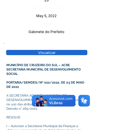
33
Data da Publicação:
May 5, 2022
Órgão:
Gabinete do Prefeito
Visualizar
MUNICÍPIO DE CRUZEIRO DO SUL – ACRE
SECRETARIA MUNICIPAL DE DESENVOLVIMENTO
SOCIAL
PORTARIA/SEMDES/Nº 022/2022, DE 03 DE MAIO
DE 2022
A SECRETÁRIA ADJUNTA MUNICIPAL DE
DESENVOLVIMENTO SOCIAL de Cruzeiro do Sul/AC,
no uso das atribuições legais que lhe confere o
Decreto n° 265/2021.
RESOLVE:
I – Autorizar a Secretaria Municipal de Finanças a