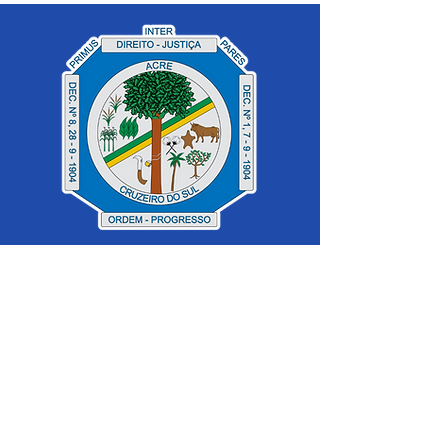
SERVIÇO DE ATENDIMENTO AO 
CIDADÃO (SIC) E OUVIDORIA
Prefeitura de Cruzeiro do Sul - Estado 
do Acre
CNPJ 04.012.548/0001-02
💻Acesso online: 
SIC 
| 
Fale Conosco
 | 
Ouvidoria
|
Mapa do Site
 | 
Portal da 