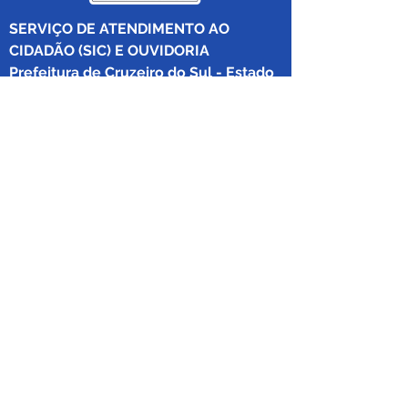
SERVIÇO DE ATENDIMENTO AO 
CIDADÃO (SIC) E OUVIDORIA
Prefeitura de Cruzeiro do Sul - Estado 
do Acre
CNPJ 04.012.548/0001-02
💻Acesso online: 
SIC 
| 
Fale Conosco
 | 
Ouvidoria
|
Mapa do Site
 | 
Portal da 
Transparência
📱Fone: +55 (68) 
99213-8219
 (Ouvidora 
Geral 
Thaissa Mappes)
🏢 Rua Madre Adelgundes Becker nº 
222, CEP 69.980.000, Miritizal, Cruzeiro 
do Sul, Acre, Brasil.
📅 Segunda a sexta, das 7h às 13h 
(Fechado aos sábados, domingos e 
feriados)