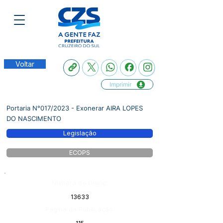
Voltar
Imprimir
Portaria N°017/2023 - Exonerar AIRA LOPES
DO NASCIMENTO
Legislação
ECOPS
Número do Diário:
13633
Página da Publicação: