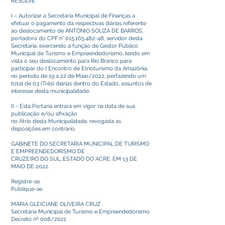
RESOLVE:
I – Autorizar a Secretaria Municipal de Finanças a
efetuar o pagamento da respectivas diárias referente
ao deslocamento de ANTÔNIO SOUZA DE BARROS,
portadora do CPF n°
015.165.482-48
, servidor desta
Secretaria, exercendo a função de Gestor Público
Municipal de Turismo e Empreendedorismo, tendo em
vista o seu deslocamento para Rio Branco para
participar do I Encontro de Etnoturismo da Amazônia,
no período de 19 a 22 de Maio/2022, perfazendo um
total de 03 (Três) diárias dentro do Estado, assuntos de
interesse desta municipalidade.
II - Esta Portaria entrará em vigor na data de sua
publicação e/ou afixação
no Átrio desta Municipalidade, revogada as
disposições em contrário.
GABINETE DO SECRETARIA MUNICIPAL DE TURISMO
E EMPREENDEDORISMO DE
CRUZEIRO DO SUL, ESTADO DO ACRE, EM 13 DE
MAIO DE 2022.
Registre-se.
Publique-se.
MARIA GLEICIANE OLIVEIRA CRUZ
Secretária Municipal de Turismo e Empreendedorismo
Decreto nº 008/2021