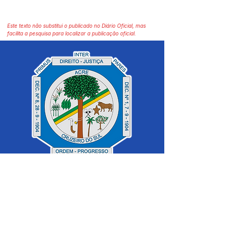
Este texto não substitui o publicado no Diário Oficial, mas
facilita a pesquisa para localizar a publicação oficial.
SERVIÇO DE ATENDIMENTO AO 
CIDADÃO (SIC) E OUVIDORIA
Prefeitura de Cruzeiro do Sul - Estado 
do Acre
CNPJ 04.012.548/0001-02