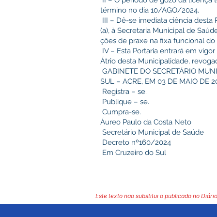
II – O período de gozo da licença
término no dia 10/AGO/2024.
III – Dê-se imediata ciência desta 
(a), à Secretaria Municipal de Saúd
ções de praxe na fixa funcional do (
IV – Esta Portaria entrará em vigo
Átrio desta Municipalidade, revoga
GABINETE DO SECRETÁRIO MUNI
SUL – ACRE, EM 03 DE MAIO DE 2
Registra – se.
Publique – se.
Cumpra-se.
Áureo Paulo da Costa Neto
Secretário Municipal de Saúde
Decreto nº160/2024
Em Cruzeiro do Sul
Este texto não substitui o publicado no Diário