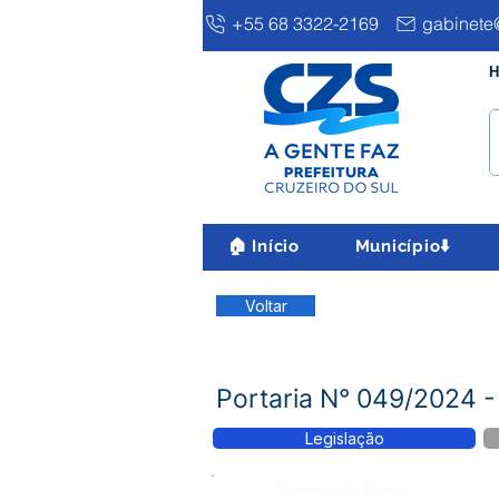
+55 68 3322-2169
gabinete@
H
🏠 Início
Município⬇️
Voltar
Portaria N° 049/202
Legislação
Número do Diário: