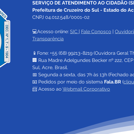
SERVIÇO DE ATENDIMENTO AO CIDADÃO (SI
Prefeitura de Cruzeiro do Sul - Estado do Ac
CNPJ 04.012.548/0001-02
💻Acesso online: 
SIC 
| 
Fale Conosco
 | 
Ouvidori
Transparência
📱Fone: +55 (68) 
99213-8219
 (Ouvidora Geral 
T
🏢 Rua Madre Adelgundes Becker nº 222, CEP 69
Sul, Acre, Brasil.
📅 Segunda a sexta, das 7h às 13h (Fechado a
📧 
Pedidos por meio do sistema 
Fala.BR
 (
cliq
📨 Acesso ao 
Webmail Corporativo