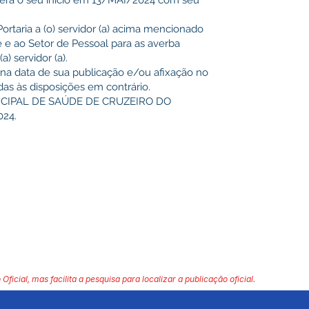
 terá o seu início em 13/MAI/2024 com seu
Portaria a (o) servidor (a) acima mencionado
e e ao Setor de Pessoal para as averba
a) servidor (a).
r na data de sua publicação e/ou afixação no
das às disposições em contrário.
CIPAL DE SAÚDE DE CRUZEIRO DO
024.
 Oficial, mas facilita a pesquisa para localizar a publicação oficial.