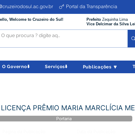
cruzeirodosul.ac.gov.br
Portal da Transparência
ello, Welcome to Cruzeiro do Sul!
Prefeito
Zequinha Lima
Vice Delcimar da Silva Le
O Governo⬇️
Serviços⬇️
Publicações 🔽
4 - LICENÇA PRÊMIO MARIA MARCLÍCIA 
Portaria
Página da Publicação:
Data da Publicação: