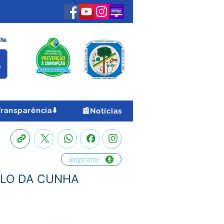
ite
Transparência⬇️
📰Notícias
Imprimir
MELO DA CUNHA
Órgão: