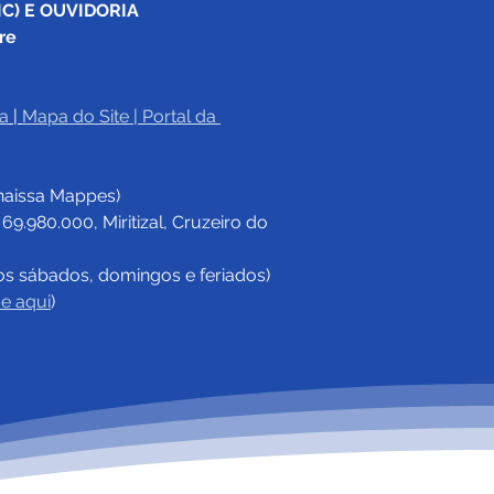
C) E OUVIDORIA
re
a
|
Mapa do Site
 | 
Portal da 
haissa Mappes)
.980.000, Miritizal, Cruzeiro do 
os sábados, domingos e feriados)
ue aqui
)