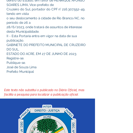
dentro do Estado, em favor de HENRIQUE AFONSO
SOARES LIMA, Vice-prefeito de
Cruzeiro do Sul, portador do CPF n°
216.307.552-49
,
tendo em vista
o seu deslocamento à cidade de Rio Branco/AC, no
período de 26 a
28/6/2023, onde tratará de assuntos de interesse
desta Municipalidade.
II - Esta Portaria entra em vigor na data de sua
publicação.
GABINETE DO PREFEITO MUNICIPAL DE CRUZEIRO
DO SUL,
ESTADO DO ACRE, EM 27 DE JUNHO DE 2023.
Registre-se.
Publique-se.
José de Souza Lima
Prefeito Municipal
Este texto não substitui o publicado no Diário Oficial, mas
facilita a pesquisa para localizar a publicação oficial.