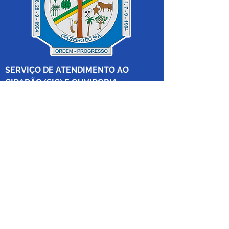
SERVIÇO DE ATENDIMENTO AO 
CIDADÃO (SIC) E OUVIDORIA
Prefeitura de Cruzeiro do Sul - Estado 
do Acre
CNPJ 04.012.548/0001-02
💻Acesso online: 
SIC 
| 
Fale Conosco
 | 
Ouvidoria
|
Mapa do Site
 | 
Portal da 
Transparência
📱Fone: +55 (68) 
99213-8219
 (Ouvidora 
Geral 
Thaissa Mappes)
🏢 Rua Madre Adelgundes Becker nº 