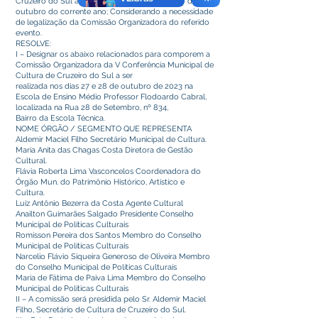
Cruzeiro do Sul a ser realizada nos dias 27 e 28 de
outubro do corrente ano; Considerando a necessidade
de legalização da Comissão Organizadora do referido
evento.
RESOLVE:
I – Designar os abaixo relacionados para comporem a
Comissão Organizadora da V Conferência Municipal de
Cultura de Cruzeiro do Sul a ser
realizada nos dias 27 e 28 de outubro de 2023 na
Escola de Ensino Médio Professor Flodoardo Cabral,
localizada na Rua 28 de Setembro, nº 834,
Bairro da Escola Técnica.
NOME ÓRGÃO / SEGMENTO QUE REPRESENTA
Aldemir Maciel Filho Secretário Municipal de Cultura.
Maria Anita das Chagas Costa Diretora de Gestão
Cultural.
Flávia Roberta Lima Vasconcelos Coordenadora do
Órgão Mun. do Patrimônio Histórico, Artístico e
Cultura.
Luiz Antônio Bezerra da Costa Agente Cultural
Anailton Guimarães Salgado Presidente Conselho
Municipal de Políticas Culturais
Romisson Pereira dos Santos Membro do Conselho
Municipal de Políticas Culturais
Narcelio Flávio Siqueira Generoso de Oliveira Membro
do Conselho Municipal de Políticas Culturais
Maria de Fátima de Paiva Lima Membro do Conselho
Municipal de Políticas Culturais
II – A comissão será presidida pelo Sr. Aldemir Maciel
Filho, Secretário de Cultura de Cruzeiro do Sul.