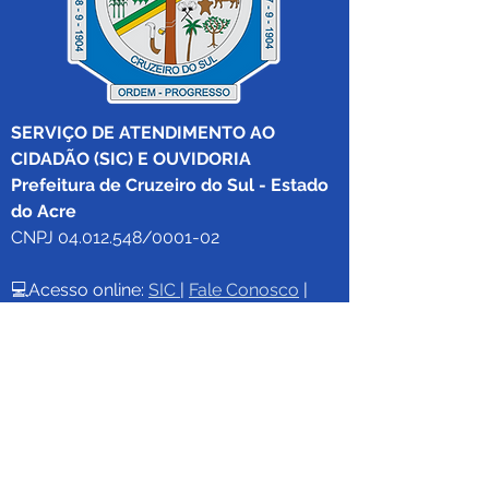
SERVIÇO DE ATENDIMENTO AO 
CIDADÃO (SIC) E OUVIDORIA
Prefeitura de Cruzeiro do Sul - Estado 
do Acre
CNPJ 04.012.548/0001-02
💻Acesso online: 
SIC 
| 
Fale Conosco
 | 
Ouvidoria
|
Mapa do Site
 | 
Portal da 
Transparência
📱Fone: +55 (68) 
99213-8219
 (Ouvidora 
Geral 
Thaissa Mappes)
🏢 Rua Madre Adelgundes Becker nº 
222, CEP 69.980.000, Miritizal, Cruzeiro 