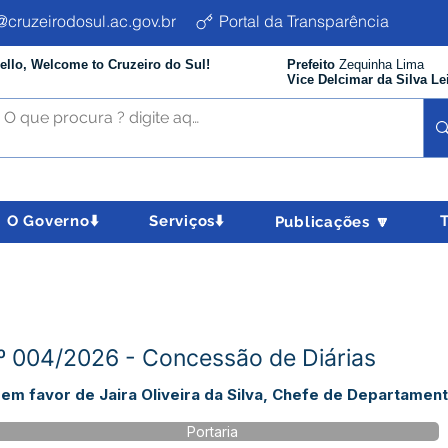
cruzeirodosul.ac.gov.br
Portal da Transparência
ello, Welcome to Cruzeiro do Sul!
Prefeito
Zequinha Lima
Vice Delcimar da Silva Le
O Governo⬇️
Serviços⬇️
Publicações 🔽
04/2026 - Concessão de Diárias
em favor de Jaira Oliveira da Silva, Chefe de Departament
Portaria