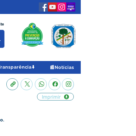
ite
Transparência⬇️
📰Notícias
Imprimir
o.