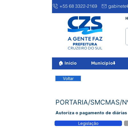
+55 68 3322-2169
gabinete@
H
🏠 Início
Município⬇️
Voltar
PORTARIA/SMCMAS/Nº 0
Autoriza o pagamento de diárias 
Legislação