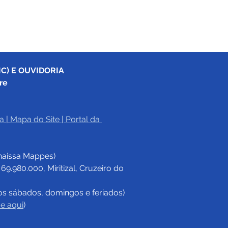
C) E OUVIDORIA
re
a
|
Mapa do Site
 | 
Portal da 
haissa Mappes)
.980.000, Miritizal, Cruzeiro do 
os sábados, domingos e feriados)
ue aqui
)