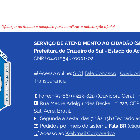
 Oficial, mas facilita a pesquisa para localizar a publicação oficial.
SERVIÇO DE ATENDIMENTO AO CIDADÃO (SI
Prefeitura de Cruzeiro do Sul - Estado do Ac
CNPJ 04.012.548/0001-02
💻Acesso online: 
SIC 
| 
Fale Conosco
 | 
Ouvidori
Transparência
📱Fone: +55 (68) 
99213-8219
 (Ouvidora Geral 
T
🏢 Rua Madre Adelgundes Becker nº 222, CEP 69
Sul, Acre, Brasil.
📅 Segunda a sexta, das 7h às 13h (Fechado a
📧 
Pedidos por meio do sistema 
Fala.BR
 (
cliq
📨 Acesso ao 
Webmail Corporativo