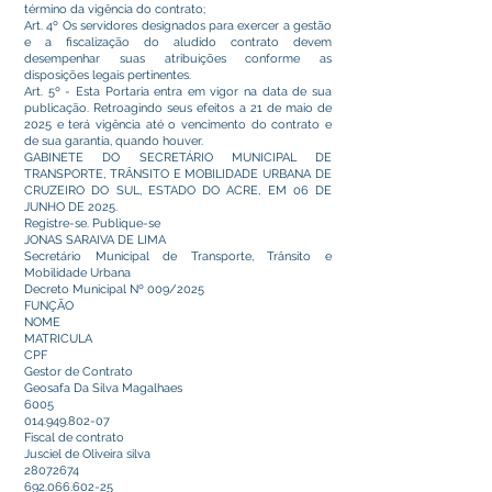
término da vigência do contrato;
Art. 4º Os servidores designados para exercer a gestão
e a fiscalização do aludido contrato devem
desempenhar suas atribuições conforme as
disposições legais pertinentes.
Art. 5º - Esta Portaria entra em vigor na data de sua
publicação. Retroagindo seus efeitos a 21 de maio de
2025 e terá vigência até o vencimento do contrato e
de sua garantia, quando houver.
GABINETE DO SECRETÁRIO MUNICIPAL DE
TRANSPORTE, TRÂNSITO E MOBILIDADE URBANA DE
CRUZEIRO DO SUL, ESTADO DO ACRE, EM 06 DE
JUNHO DE 2025.
Registre-se. Publique-se
JONAS SARAIVA DE LIMA
Secretário Municipal de Transporte, Trânsito e
Mobilidade Urbana
Decreto Municipal Nº 009/2025
FUNÇÃO
NOME
MATRICULA
CPF
Gestor de Contrato
Geosafa Da Silva Magalhaes
6005
014.949.802-07
Fiscal de contrato
Jusciel de Oliveira silva
28072674
692.066.602-25