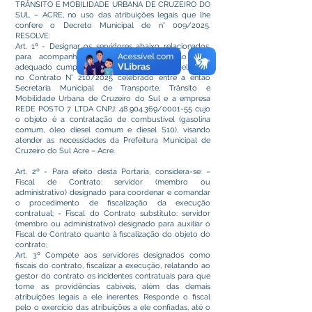
TRÂNSITO E MOBILIDADE URBANA DE CRUZEIRO DO
SUL – ACRE, no uso das atribuições legais que lhe
confere o Decreto Municipal de n° 009/2025.
RESOLVE:
Art. 1º - Designar os servidores abaixo relacionados,
para acompanhar e fiscalizar a execução e o
adequado cumprimento das cláusulas estabelecidas
no Contrato N° 210/2025 celebrado entre a então
Secretaria Municipal de Transporte, Trânsito e
Mobilidade Urbana de Cruzeiro do Sul e a empresa
REDE POSTO 7 LTDA CNPJ: 48.904.369/0001-55 cujo
o objeto é a contratação de combustível (gasolina
comum, óleo diesel comum e diesel S10), visando
atender as necessidades da Prefeitura Municipal de
Cruzeiro do Sul Acre – Acre.
Art. 2º - Para efeito desta Portaria, considera-se: –
Fiscal de Contrato: servidor (membro ou
administrativo) designado para coordenar e comandar
o procedimento de fiscalização da execução
contratual; - Fiscal do Contrato substituto: servidor
(membro ou administrativo) designado para auxiliar o
Fiscal de Contrato quanto à fiscalização do objeto do
contrato;
Art. 3º Compete aos servidores designados como
fiscais do contrato, fiscalizar a execução, relatando ao
gestor do contrato os incidentes contratuais para que
tome as providências cabíveis, além das demais
atribuições legais a ele inerentes. Responde o fiscal
pelo o exercício das atribuições a ele confiadas, até o