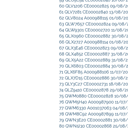
59 QLU5C54 CE00002846 16/08/202
60 QLV1206 CE00002825 09/08/202
61 QLV7281 CE00002840 13/08/202
62 QLV8024 A000988115 01/08/202
63 QLW7657 CE00002824 09/08/20
64 QLW9301 CE00002720 11/08/202
65 QLX0960 CE00002882 30/08/202
66 QLX2727 A000988114 01/08/202
67 QLX3E46 CE00002823 09/08/202
68 QLX4852 CE00002887 31/08/202
69 QLX5A22 CE00002889 31/08/202
70 QLX6803 CE00002884 30/08/202
71 QLX6F85 A000988106 11/07/2022
72 QLX7D15 CE00002886 30/08/202
73 QLY3C27 CE00002731 18/08/202
74 QLZ9410 CE00002878 29/08/202
75 QWM0880 CE00002828 10/08/20
76 QWM5H40 A000987900 11/07/20
77 QWM6330 A001037063 04/08/20
78 QWM8C92 A000987899 11/07/20
79 QWN3E20 CE00002881 30/08/20
80 QWN5I30 CE00002868 25/08/20