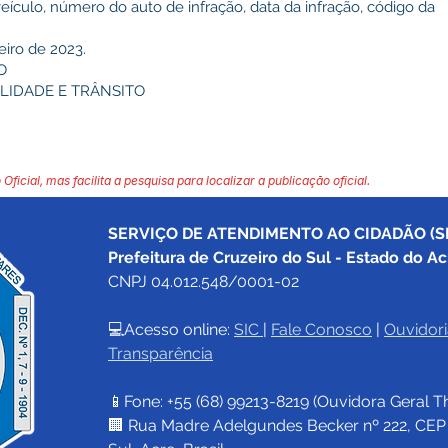
veículo, número do auto de infração, data da infração, código da
iro de 2023.
O
LIDADE E TRÂNSITO
 Oficial, mas facilita a pesquisa para localizar a publicação oficial.
SERVIÇO DE ATENDIMENTO AO CIDADÃO (SI
Prefeitura de Cruzeiro do Sul - Estado do Ac
CNPJ 04.012.548/0001-02
💻Acesso online: 
SIC 
| 
Fale Conosco
 | 
Ouvidori
Transparência
📱Fone: +55 (68) 
99213-8219
 (Ouvidora Geral 
T
🏢 Rua Madre Adelgundes Becker nº 222, CEP 69