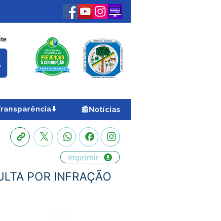
ite
Transparência⬇️
📰Notícias
Imprimir
MULTA POR INFRAÇÃO
Órgão: