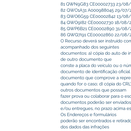
81 QWN9G83 CE00002733 23/08/20
82 QWO1A31 A000988045 29/07/20
83 QWO6G59 CE00002842 13/08/20
84 QWO9I82 CE00002730 18/08/20
85 QWP6B21 CE00002890 31/08/202
86 QWQ7I91 CE00002860 22/08/20
O Recurso deverá ser instruído co
acompanhado dos seguintes
documentos: a) cópia do auto de in
de outro documento que
conste a placa do veículo ou o núm
documento de identificação oficial
documento que comprove a repres
quando for o caso; d) cópia do CRLV
outros documentos que possam
fazer prova ou colaborar para o e
documentos poderão ser enviados
e/ou entregues, no prazo acima es
Os Endereços e formulários
poderão ser encontrados e retirado
dos dados das infrações