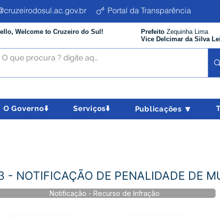
cruzeirodosul.ac.gov.br
Portal da Transparência
ello, Welcome to Cruzeiro do Sul!
Prefeito
Zequinha Lima
Vice Delcimar da Silva Le
O Governo⬇️
Serviços⬇️
Publicações 🔽
023 - NOTIFICAÇÃO DE PENALIDADE DE 
Notificação - Recurso de Infração
Página da Publicação:
Data da Publicação: