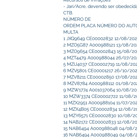
Recursos de Infrações
- Jari/Acre, devendo ser obedeci
CTB.
NÚMERO DE
ORDEM PLACA NÚMERO DO AUTO
MULTA
1 JXQ9649 CE00002832 12/08/2022
2 MZO5G87 A000988121 13/08/2022
3 MZO9654 CE00002843 15/08/2022
4 MZT4479 A000988044 26/07/2022
5 MZU4037 CE00002719 11/08/2022 
6 MZV5801 CE00001217 26/10/2021 
7 MZV8211 CE00002850 17/08/2022 
8 MZV8784 A000988112 01/08/2022
9 MZW1774 A001037064 10/08/2022
10 MZW3374 CE00002722 11/08/202
11 MZX2951 A000988104 11/07/2022
12 MZX4B05 CE00002834 12/08/202
13 MZY6571 CE00002830 10/08/202
14 NAB2172 CE00002833 12/08/202
15 NAB6494 A000988048 04/08/202
16 NAB6494 A000988049 04/08/20