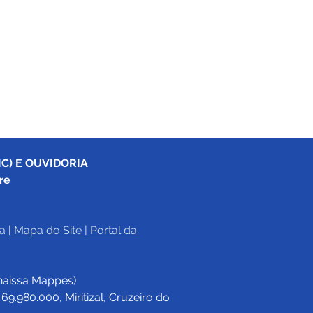
C) E OUVIDORIA
re
a
|
Mapa do Site
 | 
Portal da 
haissa Mappes)
.980.000, Miritizal, Cruzeiro do 