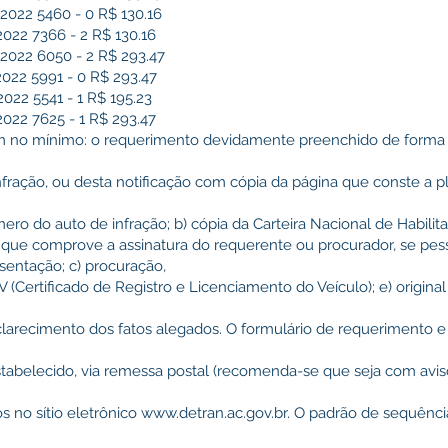
22 5460 - 0 R$ 130.16
22 7366 - 2 R$ 130.16
22 6050 - 2 R$ 293.47
22 5991 - 0 R$ 293.47
2 5541 - 1 R$ 195.23
22 7625 - 1 R$ 293.47
m no mínimo: o requerimento devidamente preenchido de forma l
fração, ou desta notificação com cópia da página que conste a pl
ero do auto de infração; b) cópia da Carteira Nacional de Habili
 que comprove a assinatura do requerente ou procurador, se pess
entação; c) procuração,
 (Certificado de Registro e Licenciamento do Veículo); e) origina
sclarecimento dos fatos alegados. O formulário de requerimento 
tabelecido, via remessa postal (recomenda-se que seja com avi
s no sítio eletrônico
www.detran.ac.gov.br
. O padrão de sequência