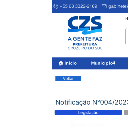
+55 68 3322-2169
gabinete@
H
🏠 Início
Município⬇️
Voltar
Notificação N°004/2
Legislação
Número do Diário: