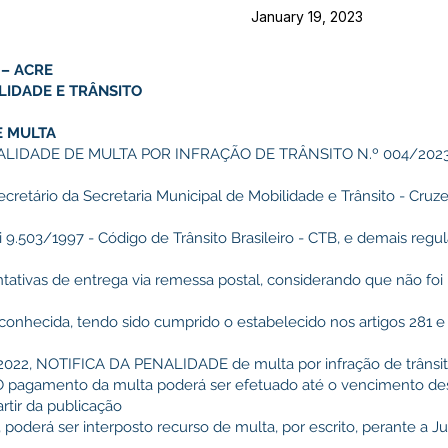
January 19, 2023
 – ACRE
LIDADE E TRÂNSITO
E MULTA
LIDADE DE MULTA POR INFRAÇÃO DE TRÂNSITO N.º 004/2023 -
Secretário da Secretaria Municipal de Mobilidade e Trânsito - Cruz
 9.503/1997 - Código de Trânsito Brasileiro - CTB, e demais reg
ativas de entrega via remessa postal, considerando que não foi 
o conhecida, tendo sido cumprido o estabelecido nos artigos 281 e
2, NOTIFICA DA PENALIDADE de multa por infração de trânsito 
 O pagamento da multa poderá ser efetuado até o vencimento des
artir da publicação
s, poderá ser interposto recurso de multa, por escrito, perante a J