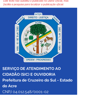
Este texto não substitui o publicado no Diário Oficial, mas
facilita a pesquisa para localizar a publicação oficial.
SERVIÇO DE ATENDIMENTO AO 
CIDADÃO (SIC) E OUVIDORIA
Prefeitura de Cruzeiro do Sul - Estado 
do Acre
CNPJ 04.012.548/0001-02
💻Acesso online: 
SIC 
| 
Fale Conosco
 | 