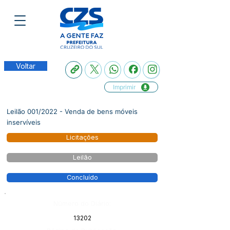
Voltar
Imprimir
Leilão 001/2022 - Venda de bens móveis
inservíveis
Licitações
Leilão
Concluído
Número do Diário:
13202