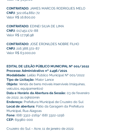
CONTRATADO:
JAMES MARCOS RODRIGUES MELO
CNPJ:
322.064.882-72
Valor R$ 16.800,00
CONTRATADO:
EDINEI SILVA DE LIMA
CNPJ:
017.451.172-88
Valor R$ 17.796,98
CONTRATADO:
JOSÉ ERONILDES NOBRE FILHO
CNPJ:
216.388.372-87
Valor R$ 63.000,00
EDITAL DE LEILÃO PÚBLICO MUNICIPAL Nº 001/2022
Processo Administrativo nº 2.496/2021
Modalidade:
Leilão Público Municipal Nº 001/2022
Tipo de Licitação:
Maior Lance
Objeto:
Venda de bens móveis inservíveis (máquinas,
veículos, equipamentos)
Data e Horário da Abertura da Sessão:
03 de fevereiro
de 2022, às 09h00min
Endereço:
Prefeitura Municipal de Cruzeiro do Sul
Local de abertura:
Pátio da Garagem da Prefeitura
Municipal, Rua Alagoas
Fone:
(68) 3322-2169
/
(68) 3322-1256
CEP:
69.980-000
Cruzeiro do Sul – Acre, 11 de janeiro de 2022.