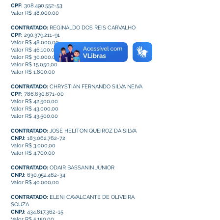
CPF:
308.490.552-53
Valor R$ 48.000,00
CONTRATADO:
REGINALDO DOS REIS CARVALHO
CPF:
290.379.211-91
Valor R$ 48.000,00
Valor R$ 46.100,00
Valor R$ 30.000,00
Valor R$ 15.050,00
Valor R$ 1.800,00
CONTRATADO:
CHRYSTIAN FERNANDO SILVA NEIVA
CPF:
786.630.671-00
Valor R$ 42.500,00
Valor R$ 43.000,00
Valor R$ 43.500,00
CONTRATADO:
JOSÉ HELITON QUEIROZ DA SILVA
CNPJ:
183.062.762-72
Valor R$ 3.000,00
Valor R$ 4.700,00
CONTRATADO:
ODAIR BASSANIN JÚNIOR
CNPJ:
630.952.462-34
Valor R$ 40.000,00
CONTRATADO:
ELENI CAVALCANTE DE OLIVEIRA
SOUZA
CNPJ:
434.817.362-15
Valor R$ 5.150,00