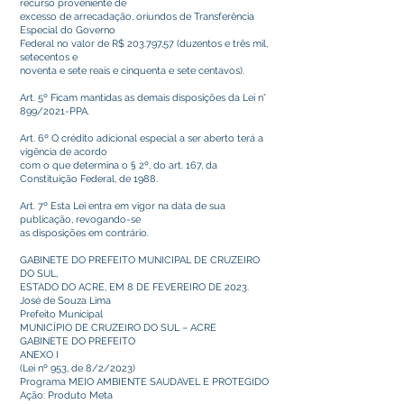
recurso proveniente de
excesso de arrecadação, oriundos de Transferência
Especial do Governo
Federal no valor de R$ 203.797,57 (duzentos e três mil,
setecentos e
noventa e sete reais e cinquenta e sete centavos).
Art. 5º Ficam mantidas as demais disposições da Lei n°
899/2021-PPA.
Art. 6º O crédito adicional especial a ser aberto terá a
vigência de acordo
com o que determina o § 2º, do art. 167, da
Constituição Federal, de 1988.
Art. 7º Esta Lei entra em vigor na data de sua
publicação, revogando-se
as disposições em contrário.
GABINETE DO PREFEITO MUNICIPAL DE CRUZEIRO
DO SUL,
ESTADO DO ACRE, EM 8 DE FEVEREIRO DE 2023.
José de Souza Lima
Prefeito Municipal
MUNICÍPIO DE CRUZEIRO DO SUL – ACRE
GABINETE DO PREFEITO
ANEXO I
(Lei nº 953, de 8/2/2023)
Programa MEIO AMBIENTE SAUDAVEL E PROTEGIDO
Ação: Produto Meta