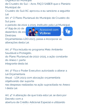
Orgânica do Município
de Cruzeiro do Sul – Acre, FAÇO SABER que o Plenário
Municipal de
Cruzeiro do Sul/AC aprovou e eu sanciono a seguinte
Lei:
Art. 1º O Plano Plurianual do Município de Cruzeiro do
Sul para
o período de 2022 a 2025, instituído pela Lei Municipal
nº 899 de 20 de
dezembro de 2021, e as Prioridades e Metas da Lei de
Diretrizes
Orçamentárias-LDO 2023, passa a incorporar as
alterações desta Lei.
Art. 2º Fica incluída no programa Meio Ambiente
Saudável e Protegido,
do Plano Plurianual de
2022-2025
, a ação constante
do Anexo I, parte
integrante desta lei.
Art. 3º Fica o Poder Executivo autorizado a alterar a
Lei Orçamentaria
Anual - LOA 2023 com alocação orçamentária
objetivando dar suporte
nas despesas realizadas na ação supracitada no Anexo
I desta Lei.
Art. 4º A alteração de que trata esta Lei, se dará por
Decreto com a
abertura de Crédito Adicional Especial e utilizando