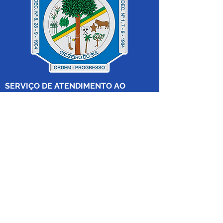
SERVIÇO DE ATENDIMENTO AO 
CIDADÃO (SIC) E OUVIDORIA
Prefeitura de Cruzeiro do Sul - Estado 
do Acre
CNPJ 04.012.548/0001-02
💻Acesso online: 
SIC 
| 
Fale Conosco
 | 
Ouvidoria
|
Mapa do Site
 | 
Portal da 
Transparência
📱Fone: +55 (68) 
99213-8219
 (Ouvidora 
Geral 
Thaissa Mappes)